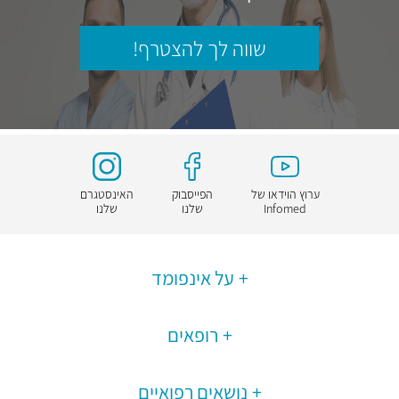
שווה לך להצטרף!
ערוץ הוידאו של
הפייסבוק
האינסטגרם
Infomed
שלנו
שלנו
על אינפומד
רופאים
נושאים רפואיים