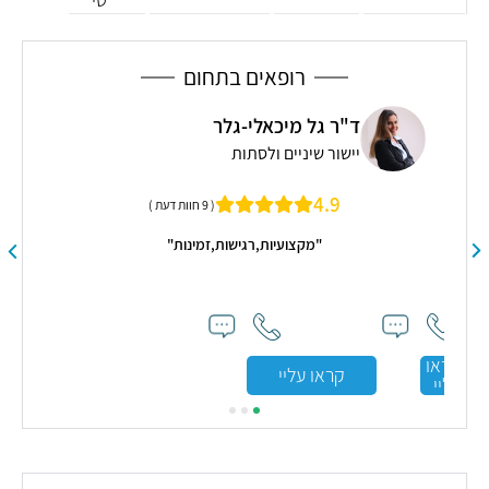
רופאים בתחום
ד"ר גל מיכאלי-גלר
יישור שיניים ולסתות
4.9
( 9 חוות דעת )
"מקצועיות,רגישות,זמינות"
תוך
"ה
קה
ונעי
יישר
ל
הדגי
קראו
קראו עליי
עליי