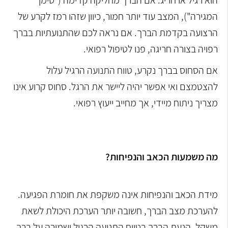
הוא רגיל או חריג. אם הברך מחליקה קדימה ("סימן
המגירה"), המצב עוד יותר חמור, כיוון שזהו רמז לקרע של
הרצועה בקדמת הברך. אם נראה לכם שהתנועתיות בברך
רפויה בצורה חריגה, פנו לטיפול רפואי.
אם הסחוס בברך נקרע, טווח התנועה הרגיל עלול
להצטמצם ואי אפשר יהיה ליישר את הרגל. סחוס קרוע אינו
מצריך ניתוח מיידי, אך מחייב ייעוץ רפואי.
מה משמעות הכאב והנפיחות?
מידת הכאב והנפיחות אינה משקפת את חומרת הפגיעה.
להערכת מצב הברך, חשובה יותר הערכת היכולת לשאת
משקל, הנעת הברך בטווח התנועה הרגיל ושמירה על ברך