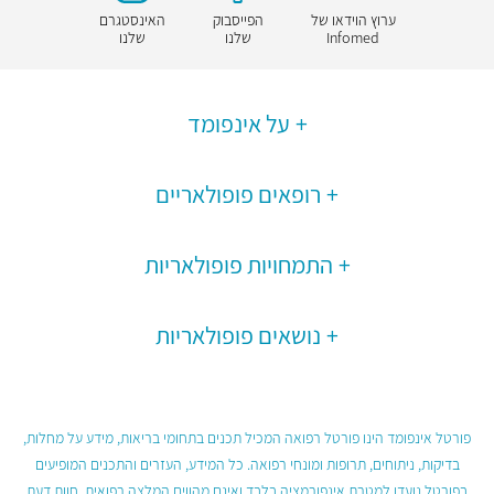
ערוץ הוידאו של
הפייסבוק
האינסטגרם
Infomed
שלנו
שלנו
על אינפומד
רופאים פופולאריים
התמחויות פופולאריות
נושאים פופולאריות
פורטל אינפומד הינו פורטל רפואה המכיל תכנים בתחומי בריאות, מידע על מחלות,
בדיקות, ניתוחים, תרופות ומונחי רפואה. כל המידע, העזרים והתכנים המופיעים
בפורטל נועדו למטרת אינפורמציה בלבד ואינם מהווים המלצה רפואית, חוות דעת