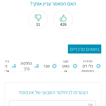
האם המאמר עניין אותך?
11
426
נושאים מרכזיים
שיגדון
מחלת
(גם
ניתוח
החלפת
כלי דם
גאוט
שבר
גיד
ברך
היקפיים
או
אכילס
צינית)
הצטרפו לניוזלטר השבועי של אינפומד