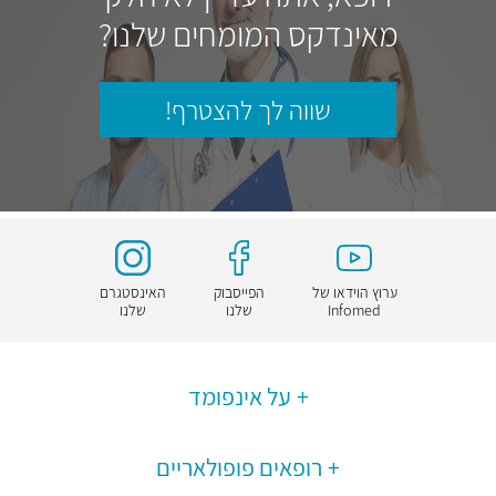
מאינדקס המומחים שלנו?
שווה לך להצטרף!
ערוץ הוידאו של
הפייסבוק
האינסטגרם
Infomed
שלנו
שלנו
על אינפומד
רופאים פופולאריים