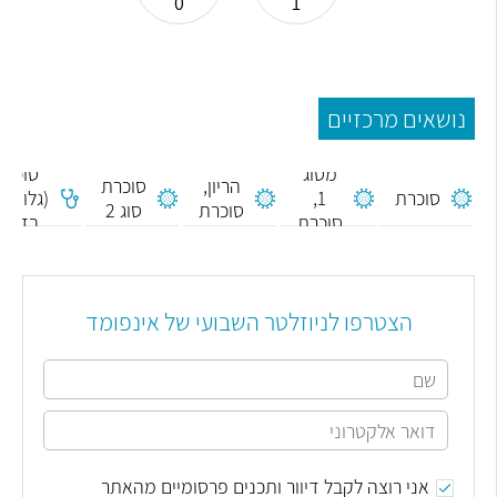
0
1
נושאים מרכזיים
סוכרת
סכרת
מסוג
סוכר
הריון,
סוכרת
סוכרת
1,
(גלוקוז)
סוכרת
סוג 2
סוכרת
בדם
הריון
נעורים
הצטרפו לניוזלטר השבועי של אינפומד
אני רוצה לקבל דיוור ותכנים פרסומיים מהאתר