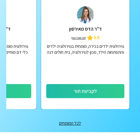
ד"ר הדס מאירסון
ד"ר ט
4.9
5.0
(
32 חוות דעת
)
נוירולוגית ילדים בכירה, מומחית בנוירולוגיה ילדים
נוירולוגית מומחית
והתפתחות הילד, מכון לנוירולוגיה, בית חולים דנה
כלי דם מוחיים, שב
דואק, איכילוב
לקביעת תור
לק
לכל המומחים