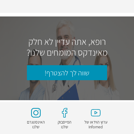
רופא, אתה עדיין לא חלק
מאינדקס המומחים שלנו?
שווה לך להצטרף!
ערוץ הוידאו של
הפייסבוק
האינסטגרם
Infomed
שלנו
שלנו