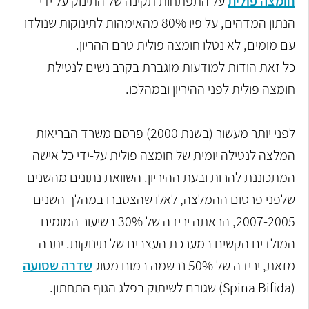
חומצה פולית
על התפתחות תקינה של התינוק על ידי
הנתון המדהים, על פיו 80% מהאימהות לתינוקות שנולדו
עם מומים, לא נטלו חומצה פולית טרם ההריון.
כל זאת הודות למודעות מוגברת בקרב נשים לנטילת
חומצה פולית לפני ההיריון ובמהלכו.
לפני יותר מעשור (בשנת 2000) פרסם משרד הבריאות
המלצה לנטילה יומית של חומצה פולית על-ידי כל אישה
המתכוננת להרות ובעת ההיריון. השוואת נתונים מהשנים
שלפני פרסום ההמלצה, לאלו שהצטברו במהלך השנים
2007-2005, הראתה ירידה של 30% בשיעור המומים
המולדים הקשים במערכת העצבים של תינוקות. יתרה
מזאת, ירידה של 50% נרשמה במום מסוג
שדרה שסועה
(Spina Bifida) שגורם לשיתוק בפלג הגוף התחתון.