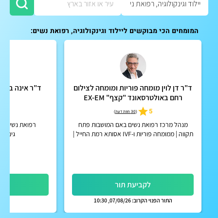
המומחים הכי מבוקשים ליילוד וגינקולוגיה, רפואת נשים:
ד"ר דן לוין מומחה פוריות ומומחה לצילום
ד"ר אינה בלייכ
רחם באולטרסאונד "קצף" EX-EM
ו
5
5
(
30 חוות דעת
)
מנהל מרכז רפואת נשים באם המושבות פתח
רפואת נשים כלל
תקווה | ממומחה פוריות ו-IVF אסותא רמת החייל |
גינקולו
אפשרות לקבלת החזר על ייעוץ מחברות הביטוח
הפרטיות
לקביעת תור
לק
התור הפנוי הקרוב: 07/08/26, 10:30