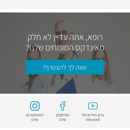
רופא, אתה עדיין לא חלק
מאינדקס המומחים שלנו?
שווה לך להצטרף!
ערוץ הוידאו של
הפייסבוק
האינסטגרם
Infomed
שלנו
שלנו