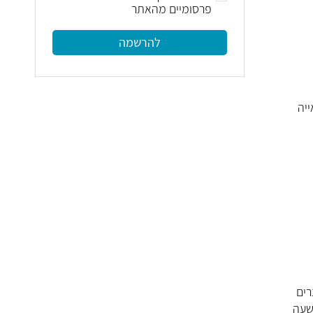
פרסומיים מהאתר
להרשמה
יה
חלה. בשיטה זו עושים שימוש בטיפות ויטמין B2 וקרינת UVA ויוצרים
 שעה