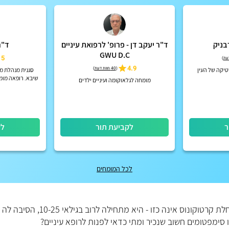
בניק
ד"ר יעקב דן - פרופ' לרפואת עיניים
ד"ר
GWU D.C
5
)
4.9
(
40 חוות דעת
)
טיקה של העין
סגנית מנהלת מ
שיבא. רופאה מומ
מומחה לגלאוקומה ועיניים ילדים
רשתית וקטרקט 
גולדשלאג
ר
לקביעת תור
לק
לכל המומחים
מחלות עיניים נקשרות אצל רובנו עם גילאים מבוגרים יחסית. מחלת קרטוקונוס אינה כזו - היא מתחי
ו סימפטומים חשוב שנכיר ומתי כדאי לפנות לרופא עיניים?