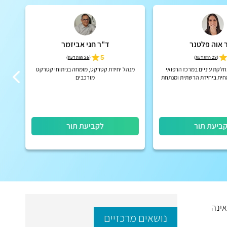
 אוה פלטנר
ד"ר חגי אביזמר
5
(
23 חוות דעת
)
(
26 חוות דעת
)
חלקת עיניים במרכז הרפואי
מנהל יחידת קטרקט, מומחה בניתוחי קטרקט
מנ
חית ביחידת הרשתית ומנתחת
מורכבים
בכירה במכון העיניים ע"ש
ר, שיבא, תל השומר.
ביעת תור
לקביעת תור
לה לרוב בגילאי 10-25, הסיבה לה אינה
נושאים מרכזיים