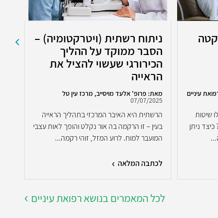
קטה
ניתוח רשתית (ויטרקטומיה) –
דמ
הסבר ממוקד על ההליך
ני
הכירורגי שעשוי להציל את
הראייה
פואת עיניים
מאת: פרופ' אלעד מויסייב, מרכז עין טל
מאת:
07/07/2025
פלסט
2023
 שיטות
הרשתית היא האיבר המרכזי בתהליך הראייה
דמעת
כיצד ניתן
בעין – זו הרקמה בה אור נקלט והופך לאות עצבי
עיני
..
המועבר למוח. לרוע המזל, זוהי רקמה...
של 
לכתבה המלאה
לכת
לכל המאמרים בנושא רפואת עיניים