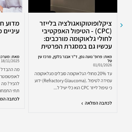
ציקלופוטוקואגולציה בלייזר
מדוע חש
(CPC) - הטיפול האפקטיבי
עיניים 
לחולי גלאוקומה מורכבים:
עכשיו גם במסגרת הפרטית
מאת: פרופ' נועה גפן, ד"ר אבנר בלקין, מרכז עין
מאת: מערכת
טל
18/11/2025
01/01/2026
מה ההבדל בי
עד 20% מחולי הגלאוקומה סובלים מגלאוקומה
לאופטומטריס
עמידה לטיפול .(Refractory Glaucoma) ידוע
...
להכיר? מה ח
כי טיפול לייזר CPC הוא כלי יעיל ל...
תתי התמחויו.
לכתבה המ
לכתבה המלאה