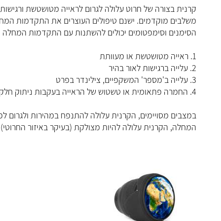
קרנית בצורה של חרוט עלולה לגרום לראייה מטושטשת ורגישות 
משלבים מוקדמים. ישנם טיפולים העוצרים את התקדמות המחל
הסימנים וסימפטומים יכולים להשתנות עם התקדמות המחלה וכ
1. ראייה מטושטשת או מעוותת
2. עלייה ברגישות לאור בהיר
3. עלייה ב'מספר' המשקפיים, צילינדר בפרט
4. החמרה פתאומית או טשטוש של הראייה בעקבות ניתוק חלקו הפנימי של הקרנית המתמלא בנוזל (מצב הנקרא היידרופס).
במצבים מסויימים, הקרנית עלולה להתנפח במהירות ולגרום ל
המחלה, הקרנית עלולה להיות מצולקת (בעיקר באיזור החרוטי), 