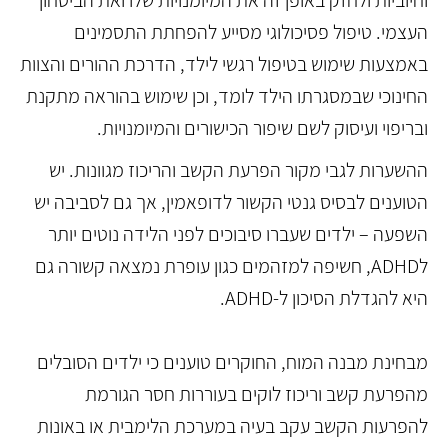
וחיוביות ולחזק באופן זה את המיומנויות שלו ואת הביטחון
העצמי. טיפול פסיכולוגי מסייע להפחתת התסמינים
באמצעות שימוש בטיפול רגשי לילד, הדרכת ההורים והצוות
החינוכי שבמסגרתו הילד לומד, וכן שימוש בהוראה מתקנת
ובריפוי ועיסוק לשם שיפור הכישורים והמיומנויות.
ההשערות לגבי מקור הפרעת הקשב והריכוז מגוונות. יש
הטוענים לבסיס גנטי הקשור לדופאמין, אך גם לסביבה יש
השפעה – ילדים שעברו סיבוכים לפני הלידה נוטים יותר
לADHD, חשיפה למזהמים כגון עופרת נמצאה קשורה גם
היא להגדלת הסיכון ל-ADHD.
מבחינת מבנה המוח, החוקרים טוענים כי ילדים הסובלים
מהפרעת קשב וריכוז לוקים בעוררות חסר הגורמת
להפרעות הקשב עקב בעיה במערכת הלימבית או באונות