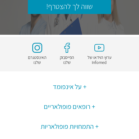
שווה לך להצטרף!
ערוץ הוידאו של
הפייסבוק
האינסטגרם
Infomed
שלנו
שלנו
על אינפומד
רופאים פופולאריים
התמחויות פופולאריות