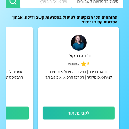
המומחים הכי מבוקשים לטיפול בהפרעות קשב וריכוז, אבחון
הפרעות קשב וריכוז:
ד"ר הדר קולב
רע
5
5
(
7 חוות דעת
)
רופאה בכירה | המערך הנוירולוגי וביחידה
לנוירו-אימונולוגיה | המרכז הרפואי איכילוב תל
אביב
מטפלת בפרחי באך,
טבעית, מומחי
לקביעת תור
לק