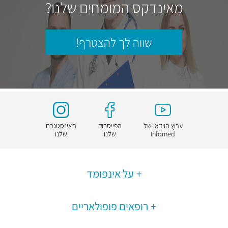
מאינדקס המומחים שלנו?
שווה לך להצטרף!
ערוץ הוידאו של
הפייסבוק
האינסטגרם
Infomed
שלנו
שלנו
על אינפומד
רופאים פופולאריים