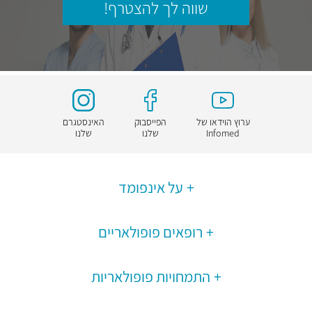
שווה לך להצטרף!
ערוץ הוידאו של
הפייסבוק
האינסטגרם
Infomed
שלנו
שלנו
על אינפומד
רופאים פופולאריים
התמחויות פופולאריות