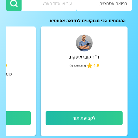
המומחים הכי מבוקשים לרפואה אסתטית:
ד"ר קובי איסקוב
ד"ר
5.0
4.9
(
213 חוות דעת
)
מומחית ב
לקביעת תור
לק