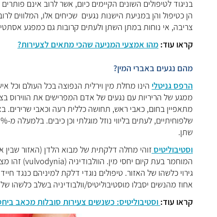
בניגוד לטיפולים השונים הקיימים כיום, אשר לרוב אינם פותרים
הן כטיפול והן במניעת הישנות נגעים שכיחים אלו, המלווים לרוב
צריבה, אי נוחות במתן השתן ולעתים קרובות גם כמפגע אסתטי
קראו עוד:
מהו אמצעי המניעה שהכי מתאים לצעירות?
מהם נגעים באברי המין?
הרפס גניטלי
הינו מחלת מין וירלית הנפוצה בכל העולם וכל א
ממגע של הריריות עם נגעים של אדם המפרישים את הווירוס בצורה 
מתאפיין בחום, כאבי ראש, תחושה כללית רעה וכאבי שרירים. באב
שתן.
וסטיבוליטיס
זוהי מחלה דלקתית של מבוא הלדן (האזור שבין אב
המוחמר בעת ק
אחוז מהנשים יסבלו מוסטיבוליטיס/וולבודיניה בשלב כלשהו של ח
קראו עוד:
וסטיבוליטיס: כשנשים צעירות סובלות מכאב ביחסי