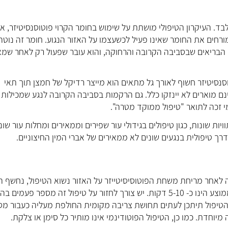
בד. העיקרון הטיפולי מושתת על שימוש בחומר הקרוי פוטוסנסיטיזר, א
רחים את החומר שאינו פעיל לכשעצמו על האזור הנגוע. חומר זה נוטה
ם הנגועים מאשר בתאים הבריאים שבסביבה הקרובה והרחוקה, והוא עובר שפעול רק לאחר שמ
סנסיטיזר חשוף לאורך גל מתאים הוא מייצר רדיקל של חמצן תוך תאי
ם מוארים לא יינזקו כלל. גם הרקמות בסביבה הקרובה לנגע שמכילות
נמי זכה לתואר "טיפול ממוקד מטרה".
מי הינו מוכר ונחשב ליעיל מזה כ-30 שנה בהתוויות שונות, כגון טיפולים בגידולי עור שפירים וממאירים ומחלות עור ש
רך טיפולית בנגעים שונים לא ממאירים של אברי המין החיצוניים.
לאחר מריחת משחת הפוטוסיסיטייזר על האזור נשוא הטיפול, נחשף ה
לאור אדום נראה המוקרן מנורת LED ייעודית. משך ההארה הממוצע הינו כ- 5-10 דקות. יש צורך לחזור על טיפול זה מספר פע
ום הטיפול תיתכן לעתים תחושת צריבה מקומית החולפת מעליה כעבור מ
מיוחדת. כמו כן, הטיפול הפוטודינמי אינו מותיר כל סימן או צלקת.