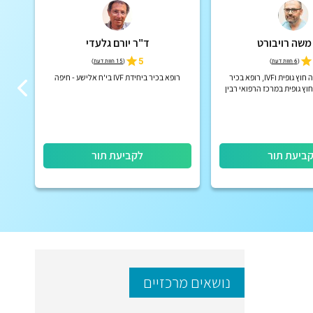
משה רויבורט
ד"ר יורם גלעדי
5
(
6 חוות דעת
)
(
15 חוות דעת
)
מומחה להפרייה חוץ גופית וIVF, רופא בכיר
רופא בכיר ביחידת IVF בי'ח אלישע - חיפה
רו
וץ גופית במרכז הרפואי רבין
מנ
הרפו
ביעת תור
לקביעת תור
נושאים מרכזיים