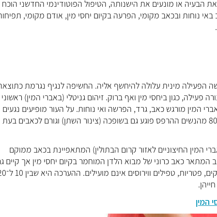
 את הבעיה או מונעים את הישנותה, הטיפול הפוטודינמי החדשני הוכח כ
 באי נוחות ובכאב מקומי, הפרעה בקיום יחסי מין, אודם מקומי, תפיחות
.
ישה הפעילה מינית עלולה להיחשף אליה. החשיפה לנגיף נגרמת כתוצאה
פעילה, כגון ביחסי מין ואף ברוק. זיהום גניטלי (באברי המין) ראשוני
רי המין מורגש כאב, גרד, הפרשה ואי נוחות. על העור מופיעים נגעים
שלפוחיתיים, לעתים בליווי נוזל מוגלתי וכן כיבים. בלמעלה מ-80% מהנשים ההרפס פוגע גם בשופכה (צינור השתן) וגורם לכאבים ב
רי המין החיצוניים לאזור קרום הבתולין) המתאפיינת בכאב ממוקם
יום יחסי מין. הוולבודיניה (vulvodynia) זהו מצב המתאר כאב כרוני של מבוא הלדן המוחמר בקיום יחסי מין אך קיי
גירוי כלשהו של האזור. טיפולים נוגדי דלקת למיניהם כנגד חיידקים, פטריות, טפילים ווירוסים אינ
ייהן.
 המין