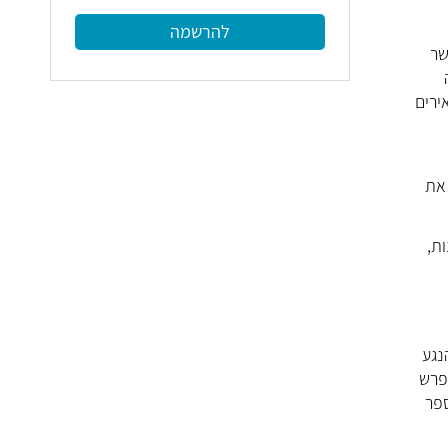
להרשמה
שר
אירים
 את
ונות,
נגע
מים בהפרש
ספר