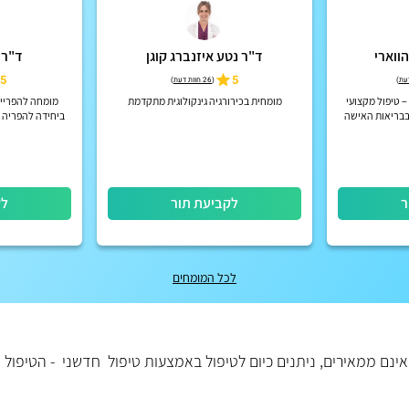
הווארי
ד"ר נטע איזנברג קוגן
ד"ר 
5
5
)
(
26 חוות דעת
)
– טיפול מקצועי
מומחית בכירורגיה גינקולוגית מתקדמת
ל בבריאות האישה
ביחידה להפריה ח
ר
לקביעת תור
לק
לכל המומחים
שאינם ממאירים, ניתנים כיום לטיפול באמצעות טיפול חדשני - הטיפול