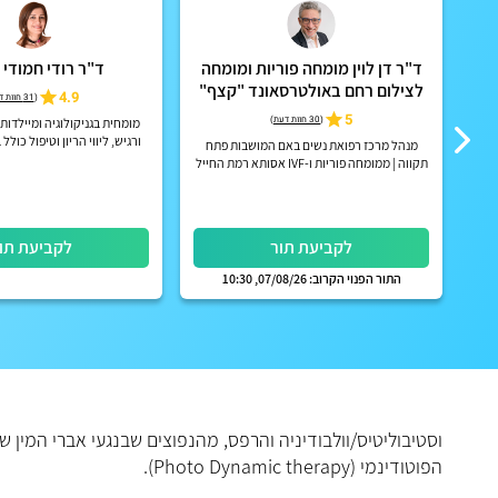
ד"ר דן לוין מומחה פוריות ומומחה
ד"ר רודי חמודי 
לצילום רחם באולטרסאונד "קצף"
4.9
(
31 חוות דעת
EX-EM
5
(
30 חוות דעת
)
 מי
מומחית בגניקולוגיה ומיילדות 
ורגיש, ליווי הריון וטיפול כול
מנהל מרכז רפואת נשים באם המושבות פתח
ב
תקווה | ממומחה פוריות ו-IVF אסותא רמת החייל
| אפשרות לקבלת החזר על ייעוץ מחברות הביטוח
הפרטיות
לקביעת תור
לקביעת תו
התור הפנוי הקרוב: 07/08/26, 10:30
וסטיבוליטיס/וולבודיניה והרפס, מהנפוצים שבנגעי אברי המין 
הפוטודינמי (Photo Dynamic therapy).