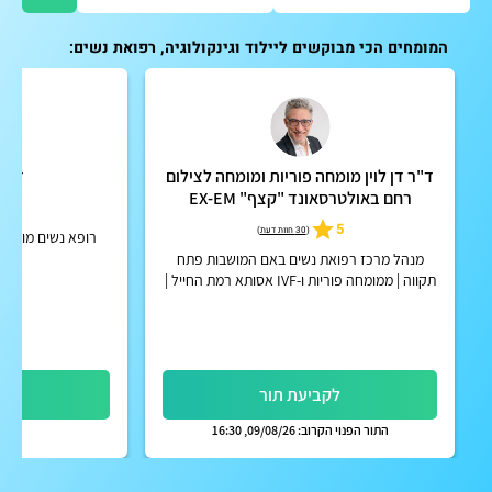
המומחים הכי מבוקשים ליילוד וגינקולוגיה, רפואת נשים:
ד"ר דן לוין מומחה פוריות ומומחה לצילום
ד"ר 
רחם באולטרסאונד "קצף" EX-EM
5.0
5
(
30 חוות דעת
)
רופא נשים מומחה 
מנהל מרכז רפואת נשים באם המושבות פתח
תקווה | ממומחה פוריות ו-IVF אסותא רמת החייל |
אפשרות לקבלת החזר על ייעוץ מחברות הביטוח
הפרטיות
לקביעת תור
לק
התור הפנוי הקרוב: 09/08/26, 16:30