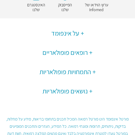
ערוץ הוידאו של
הפייסבוק
האינסטגרם
Infomed
שלנו
שלנו
על אינפומד
רופאים פופולאריים
התמחויות פופולאריות
נושאים פופולאריות
פורטל אינפומד הינו פורטל רפואה המכיל תכנים בתחומי בריאות, מידע על מחלות,
בדיקות, ניתוחים, תרופות ומונחי רפואה. כל המידע, העזרים והתכנים המופיעים
בפורטל נועדו למטרת אינפורמציה בלבד ואינם מהווים המלצה רפואית, חוות דעת