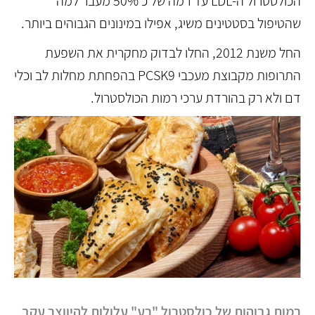
הכולסטרול ה-LDL עד רמה של כ 50% מעבר למה
שהטיפול בסטטינים משיג, אפילו במינונים הגבוהים ביותר.
החל משנת 2012, החלו לבדוק מחקרית את השפעת
התרופות מקבוצת מעכבי PCSK9 בהפחתת מחלות לב וכלי
דם ולא רק בהורדת ערכי רמות הכולסטרול.
רמות גבוהות של כולסטרול "רע" עלולות להיווצר עקב