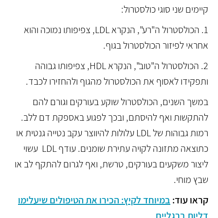
קיימים שני סוגי כולסטרול:
1. הכולסטרול ה"רע", הנקרא LDL, צפיפותו נמוכה והוא
אחראי לפיזור הכולסטרול בגוף.
2. הכולסטרול ה"טוב", הנקרא HDL, צפיפותו גבוהה
ותפקידו לאסוף את הכולסטרול מהגוף ולהחזירו לכבד.
במשך השנים, הכולסטרול שוקע בעורקים וגורם להם
להתקשות ואף להיסתם, ובכך לפגוע באספקת דם ללב.
רמות גבוהות של LDL עלולות להיווצר עקב נטייה גנטית או
כתוצאה מתזונה לקויה עתירת שומנים. עודף LDL עשוי
ליצור משקעים בעורקים, טרשת, ואף לגרום להתקף לב או
שבץ מוחי.
קראו עוד:
במיוחד לקיץ: הכירו את הטיפולים שיעלימו
דליות ברגליים