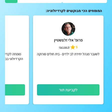
המומחים הכי מבוקשים לקרדיולוגיה:
פרופ' אלי זלצשטיין
ד"ר 
4.9
5
(
9 חוות דעת
)
לשעבר מנהל יחידת לב ילדים - בית חולים סורוקה
מומחה לקדיולוגי
הקרדיולוגי בביה"
כרמל, בעל התמחו
בבי
לקביעת תור
לק