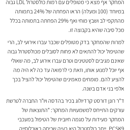
המחקר אף מצא כי מטופלים עם רמות כולסטרול LDL גבוה
במיוחד (100 ומעלה) הראו הפחתה של 24% בתמותה
מהתקפי לב ושבץ מוחי ואף 29% הפחתה בתמותה בכלל
מכל סיבה שהיא בקבוצה זו.
למרות שהמחקר בדק מטופלים שכבר עברו אירועי לב, הרי
שהטיפול יכול להתאים לא פחות לסובלים מכולסטרול גבוה
שאינם מגיבים לסטטינים וטרם עברו אירוע לב, מה שאולי
אף יוכל למנוע אותו, וזאת כי לרפואה עד כה לא היה מה
להציע להם. מומחים מאמינים שהטיפול יכול להציל בכך
אלפי בני אדם בשנה.
ד"ר רונן דורסט קרדיולוג בכיר בהדסה ויו"ר החברה לטרשת
עורקים התייחס למשמעויות המחקר: "התוצאות של
המחקר מעידות על מגמה חיובית של הטיפול במעכבי
PCSK9. ייתר כולסטרול היא בעיה שכיחה באוכלוסייה