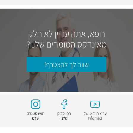
רופא, אתה עדיין לא חלק
מאינדקס המומחים שלנו?
שווה לך להצטרף!
ערוץ הוידאו של
הפייסבוק
האינסטגרם
Infomed
שלנו
שלנו