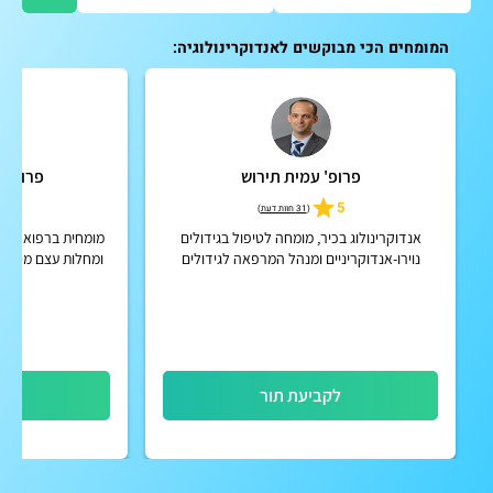
המומחים הכי מבוקשים לאנדוקרינולוגיה:
פרופ' עמית תירוש
פרופ' צ
5
5
(
31 חוות דעת
)
אנדוקרינולוג בכיר, מומחה לטיפול בגידולים
מומחית ברפואה פני
נוירו-אנדוקריניים ומנהל המרפאה לגידולים
ומחלות עצם מטבוליו
נוירואנדוקריניים במכון האנדוקריני
חבר קליני בדימוס 
לקביעת תור
לק