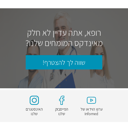
רופא, אתה עדיין לא חלק
מאינדקס המומחים שלנו?
שווה לך להצטרף!
ערוץ הוידאו של
הפייסבוק
האינסטגרם
Infomed
שלנו
שלנו