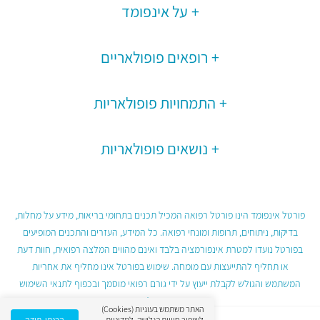
על אינפומד
רופאים פופולאריים
התמחויות פופולאריות
נושאים פופולאריות
פורטל אינפומד הינו פורטל רפואה המכיל תכנים בתחומי בריאות, מידע על מחלות,
בדיקות, ניתוחים, תרופות ומונחי רפואה. כל המידע, העזרים והתכנים המופיעים
בפורטל נועדו למטרת אינפורמציה בלבד ואינם מהווים המלצה רפואית, חוות דעת
או תחליף להתייעצות עם מומחה. שימוש בפורטל אינו מחליף את אחריות
המשתמש והגולש לקבלת ייעוץ על ידי גורם רפואי מוסמך ובכפוף לתנאי השימוש
בפורטל.
האתר משתמש בעוגיות (Cookies)
לשיפור חוויית הגלישה.
למדיניות
הבנתי, תודה