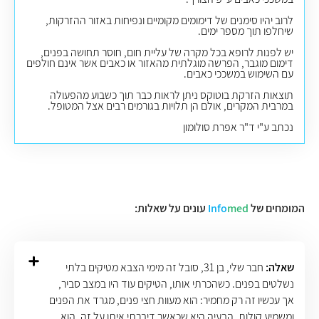
לרוב יהיו סימנים של דימומים מקומיים ונפיחות באזור ההזרקות,
שיחלפו תוך מספר ימים.
יש לפנות לרופא בכל מקרה של עליית חום, חוסר תחושה בפנים,
דימום מוגבר, הפרשה מוגלתית מהאזור או כאבים אשר אינם חולפים
עם השימוש במשככי כאבים.
תוצאות הזרקת בוטוקס ניתן לראות כבר תוך כשבוע מהפעולה
במרבית המקרים, אולם הן תלויות בגורמים רבים אצל המטופל.
נכתב ע"י ד"ר אפרת סולומון
המומחים של
med
Info
עונים על שאלות:
שאלה:
חבר שלי, בן 31, סובל זה מימי הצבא מטיקים בלתי
נשלטים בפנים. כשהכרתי אותו, הטיקים עוד היו במצב סביר,
אך עכשיו זה רק מחמיר: הוא מעוות חצי פנים, מגרד את הפנים
ומשמיע קולות. הבעיה היא שכאשר דיברתי איתו על זה, הוא