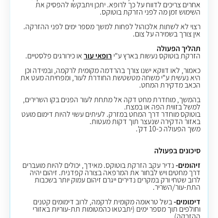
אחרים צריכים לדווח על כך לרופא. יתכן ויתבקשו להפסיק את
השימוש זמן מה לפני הזרקת בוטוקס.
רצוי לא לשתות אלכוהול לפחות למשך מספר ימים לפני ההזרקה.
אין צורך בשמירה על צום.
תהליך הפעולה
הזרקת בוטוקס נעשות בארץ ע"י
רופאי עור
או כירורגים פלסטיים.
כאמור, לאו דווקא ישנו צורך בהרדמה מקומית לרקמה, ובמידה וכן
היא נעשית ע"י משחה מטשטשת החודרת לעור, ומפחיתה מעט את
הכאב מדקירת המחט.
בהמשך, מוחדרת מחט דקה אל מתחת לעור הפנים בקו השרירים,
למשל בזווית הפה או במצח.
בוטוקס מוחדר דרך המחט במזרק. לעיתים עשוי להיות דימום מועט
באזור הדקירה שנעצר תוך דקות מעטות.
משך הפעולה כ-10 דק'.
סיכונים בפעולה
זיהומים-
נדיר עקב הזרקת בוטוקס. מאידך, יכולים להיות מועברים
דרך מחטים ויש לבחור את המרפאה בצורה קפדנית. זיהום יהיה
לרוב שטחי ורק במקרים נדירים ייגרם זיהום עמוק יותר בשכבות
התת-עור/השריר.
דימומים-
בשל טראומה מקומית לרקמה, לרוב דימומים קטנים
וחולפים תוך מספר ימים (יתבטאו כהמטומות תת-עוריות באזורי
ההזרקה).