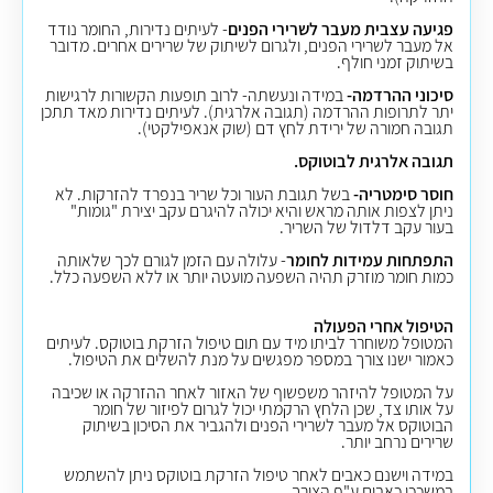
פגיעה עצבית מעבר לשרירי הפנים
- לעיתים נדירות, החומר נודד
אל מעבר לשרירי הפנים, ולגרום לשיתוק של שרירים אחרים. מדובר
בשיתוק זמני חולף.
סיכוני ההרדמה-
במידה ונעשתה- לרוב תופעות הקשורות לרגישות
יתר לתרופות ההרדמה (תגובה אלרגית). לעיתים נדירות מאד תתכן
תגובה חמורה של ירידת לחץ דם (שוק אנאפילקטי).
תגובה אלרגית לבוטוקס.
חוסר סימטריה-
בשל תגובת העור וכל שריר בנפרד להזרקות. לא
ניתן לצפות אותה מראש והיא יכולה להיגרם עקב יצירת "גומות"
בעור עקב דלדול של השריר.
התפתחות עמידות לחומר
- עלולה עם הזמן לגורם לכך שלאותה
כמות חומר מוזרק תהיה השפעה מועטה יותר או ללא השפעה כלל.
הטיפול אחרי הפעולה
המטופל משוחרר לביתו מיד עם תום טיפול הזרקת בוטוקס. לעיתים
כאמור ישנו צורך במספר מפגשים על מנת להשלים את הטיפול.
על המטופל להיזהר משפשוף של האזור לאחר ההזרקה או שכיבה
על אותו צד, שכן הלחץ הרקמתי יכול לגרום לפיזור של חומר
הבוטוקס אל מעבר לשרירי הפנים ולהגביר את הסיכון בשיתוק
שרירים נרחב יותר.
במידה וישנם כאבים לאחר טיפול הזרקת בוטוקס ניתן להשתמש
במשככי כאבים ע"פ הצורך.