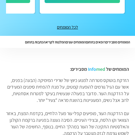
לכל המומחים
המומחים מסבירים
רופאים בתחום
המומחים עונים
המלצות לקריאה
כתבות בתחום
המומחים של
med
Info
מסבירים:
הזרקת בוטוקס מטרתה למנוע כיווץ של שרירי המימיקה (הבעה) בפנים,
אשר עם הגיל גורמים להופעת קמטים, על מנת להפחית סימנים המעידים
על הזדקנות העור. מדובר בפעולה שנעשית בעיקר למטרות אסתטיות,
לרוב אצל נשים, המעוניינות בהשגת מראה "צעיר" יותר.
עם הזדקנות העור, מופיעים קפלי עור מעל הלחיים, בקדמת המצח, באזור
הצוואר וקו הלסת, ובצידי העיניים. הסיבה נעוצה בפגיעה ברקמת הקולגן
והאלסטיות התקינה של העור במהלך החיים. בנוסף, החשיפה של העור
לשמש גורמת לנזק מצטבר על הרקמה.