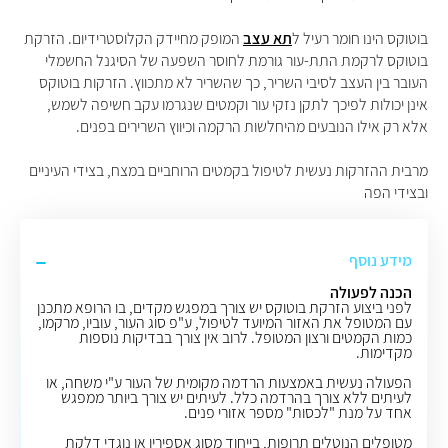
בוטוקס הינו חומר רעיל ל
תא עצב
המופק מחיידק הקלוסטרידיום. הזרקת
בוטוקס לרקמת התת-עור גורמת לחוסר השפעה של הסיגנל החשמלי
העובר בין העצב לסיבי השריר, כך שהשריר לא מתכווץ. הזרקות בוטוקס
אינן יכולות לפיכך לתקן נזקי עור וקמטים שנגרמו עקב חשיפה לשמש,
אלא רק אילו הנובעים מהיחלשות הרקמה וכיווץ השרירים בפנים.
מרבית ההזרקות נעשית לטיפול בקמטים הרוחביים במצח, בצידי העיניים
ובצידי הפה
מידע נוסף
הכנה לפעולה
לפני ביצוע הזרקת בוטוקס יש צורך במפגש מקדים, בו הרופא מתכנן
עם המטופל את האזור המיועד לטיפול, ע"פ סוג העור, עוביו, מרקמו,
כמות הקמטים ורצון המטופל. לרוב אין צורך בבדיקות נוספות
מקדימות.
הפעולה נעשית באמצעות הרדמה מקומית של העור ע"י משחה, או
לעיתים ללא צורך בהרדמה כלל. לעיתים יש צורך ביותר ממפגש
אחד על מנת "לכסות" מספר אזורי פנים.
מטופלים הנוטלים תרופות, בייחוד מסוג אספירין או נוגדי דלקת