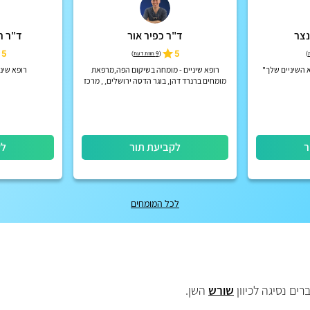
נצר
ד"ר כפיר אור
ד"ר ר
5
5
)
(
9 חוות דעת
)
 השיניים שלך"
רופא שיניים - מומחה בשיקום הפה,מרפאת
רופא שיני
מומחים ברנרד דהן, בוגר הדסה ירושלים, , מרכז
רפואי רמב״ם ,
ר
לקביעת תור
לק
לכל המומחים
ים נסיגה לכיוון
שורש
השן.