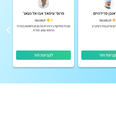
אובן פרידהיים
פרופ' עימאד אבו אל נעאג'
5
(
13 חוות דעת
)
(
5 חוות דעת
)
ים ותיק בעל ניסיון רב
מנהל מחלקת כירורגיית פה פנים ולסתות במרכז
הרפואי צפון- פוריה
ביעת תור
לקביעת תור