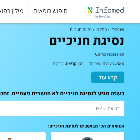
חיפוש רופאים
מילון רפוא
סוף
התפריט
אינפומד
מחלות
נסיגת חניכיים
הראשי.
נסיגת חניכיים
Gums recession
מאת:
מערכת אינפומד
זמן קריאה:
2 דקות
קרא עוד
כשזה מגיע לנסיגת חניכיים לא חושבים פעמיים. זמנו
המומחים הכי מבוקשים לנסיגת חניכיים: