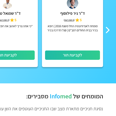
ד"ר ניר פילוסוף
ד"ר שמואל ט
5
5
(
6 חוות דעת
)
(
3 חוות דעת
מומחה לאנדודונטיה החל משנת 2016 | רופא
"כי אתה צריך לאהוב את רופא
בכיר בבית החולים רמב"ם | סגל הדרכה בכיר
ברמב"ם והטכניון
לקביעת תור
לקביעת תו
המומחים של
med
Info
מסבירים:
נסיגת חניכיים מתארת מצב שבו החניכיים העוטפים את השן עובר