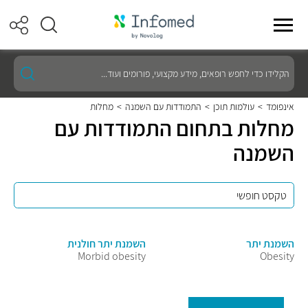
הקלידו
כדי
לחפש
רופאים,
אינפומד
>
עולמות תוכן
>
התמודדות עם השמנה
>
מחלות
מידע
מחלות בתחום התמודדות עם
מקצועי,
פורומים
השמנה
ועוד...
השמנת יתר
השמנת יתר חולנית
Morbid obesity
Obesity