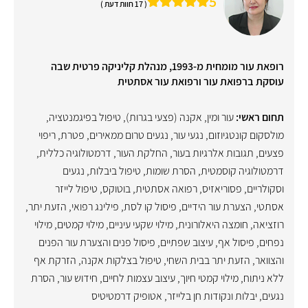
5
( 17 חוות דעת )
רופאת עור מומחית מ-1993, מנהלת קליניקה פרטית שבה
עוסקת ברפואת עור ורפואת עור אסתטית
תחום ראשי:
עור ומין
,
אקנה (פצעי בגרות)
,
טיפול בפיגמנטציה
,
מולסקום קונטגיוזום
,
נגעי עור
,
נגעים טרום ממאירים
,
פטרת
,
ריפוי
פצעים
,
תגובות אלרגיות בעור
,
החלקת העור
,
דרמטולוגיה כללית
,
דרמטולוגיה קוסמטית
,
הסרת שומות
,
טיפול ביבלות
,
נגעים
וסקולריים
,
פסוריאזיס
,
רפואה אסתטית
,
בוטוקס
,
טיפול לייזר
אסתטי
,
הצערת עור הידיים
,
פיסול קו לסת
,
פילינג רפואי
,
הזעת יתר
,
רוזציאה
,
חומצה היאלורונית
,
מילוי שקעי עיניים
,
מילוי קמטים
,
מילוי
נפחים
,
פיסול אף
,
עיצוב שפתיים
,
פיסול פנים והצערת עור הפנים
והצוואר
,
הזעת יתר בבית השחי
,
טיפול בצלקות אקנה
,
הזרקת אף
ללא ניתוח
,
מילוי קמטי חיוך
,
עיצוב עצמות לחיים
,
חידוש עור
,
הסרת
נגעים, יבלות ונקודות חן בלייזר
,
אטופיק דרמטיטיס