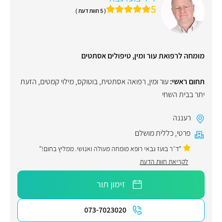
5
( 5 חוות דעת )
מומחה לרפואת עור ומין, טיפולים אסתטים
תחום ראשי:
עור ומין
,
רפואה אסתטית
,
בוטוקס
,
מילוי קמטים
,
הזעת
יתר בבית השחי
רעננה
פרטי
,
כללית מושלם
"ד״ר בועז גבאי רופא מומחה מעולה ואנושי. ממליץ בחום!"
לקריאת חוות הדעת
זימון תור
073-7023020