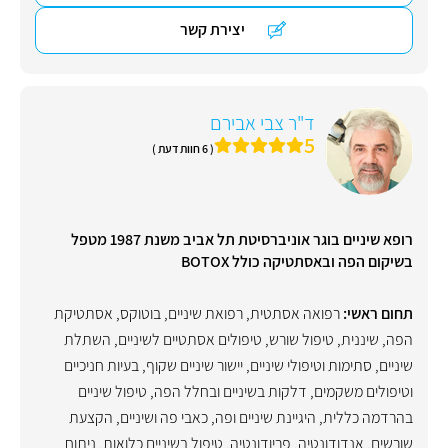
יצירת קשר
ד"ר צבי אבירם
5
( 6 חוות דעת )
רופא שיניים בוגר אוניברסיטת תל אביב משנת 1987 מטפל
בשיקום הפה ובאסתטיקה כולל BOTOX
תחום ראשי:
רפואה אסתטית
,
רפואת שיניים
,
בוטוקס
,
אסתטיקת
הפה
,
שיננית
,
טיפול שורש
,
טיפולים אסתטיים לשיניים
,
השתלת
שיניים
,
סתימות וטיפולי שיניים
,
יישור שיניים שקוף
,
בעיות חניכיים
וטיפולים משקמים
,
דלקות בשיניים ובחלל הפה
,
טיפול שיניים
בהרדמה כללית
,
היגיינת שיניים ופה
,
כאבי פה ושיניים
,
הקצעת
שורשים
,
אנדודונטיה
,
פריודונטיה
,
טיפול בשיניים כלואות
,
ניתוח