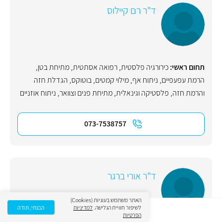
ד"ר רם קיילוס
תחום ראשי:
כירורגיה פלסטית
,
רפואה אסתטית
,
מתיחת בטן
,
הרמת עפעפיים
,
ניתוח אף
,
מילוי קמטים
,
בוטוקס
,
הגדלת חזה
והרמת חזה
,
פלסטיקה וגינאלית
,
מתיחת פנים וצוואר
,
ניתוח אוזניים
073-7538757
ד"ר אורי ברגר
האתר משתמש בעוגיות (Cookies)
לשיפור חוויית הגלישה.
למדיניות
הבנתי, תודה
הפרטיות