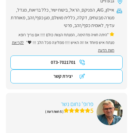
גבעתיים
איילון
,
AIG
,
הפניקס
,
הראל
,
ביטוח ישיר
,
כלל בריאות
,
מגדל
,
מנורה מבטחים
,
דקלה
,
כללית מושלם
,
מגן כסף/זהב
,
מאוחדת
עדיף
,
לאומית כסף/זהב
,
פרטי
"היתה חוויה מדהימה , המנתח הצוות כולם !!!! אם צריך רופא
מנתח איש מיוחד אז זה האיש !!!! ממליצה מכל הלב !!! 💖"
לקריאת
חוות הדעת
073-7021701
יצירת קשר
פרופ' נחום נשר
5
( 5 חוות דעת )