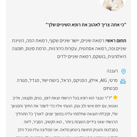
"כי אתה צריך לאהוב את רופא השיניים שלך"
תחום ראשי:
רפואת שיניים
,
יישור שיניים שקוף
,
רפואת הפה
,
היגיינת
שיניים ופה
,
רפואה אסתטית
,
עקירות כירורגיות
,
הרמת סינוס
,
חומצה
היאלורונית
,
בוטוקס
,
רפואת שיניים ילדים
רעננה
פרטי
,
AIG
,
איילון
,
הפניקס
,
הראל
,
ביטוח ישיר
,
מגדל
,
מנורה
מבטחים
"ד”ר טנצר הוא רופא בעל רגישות יוצאת דופן , נעים, מקצועי, אדיב
ואנושי, עם יחס אישי ולב ענק. הגעתי אליו כדי לשפר את החיוך והמנשך
שלי, וקיבלתי תוצאה שחלמתי עליה במשך שנים. לאורך כל התהליך
הרגשתי שאני בידיים הטובות ביותר , הוא הקשיב, הסביר, ליווה
בסבלנות והעניק תחושת ביטחון מלאה. אני ממליצה עליו מכל הלב