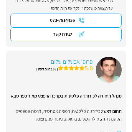
לכל מי שמחפש רופא מקצועי, אמין ואכפתי, שלא מתפשר על איכות
ועל תוצאה מושלמת."
לקריאת חוות הדעת
073-7814436
יצירת קשר
פרופ' אבשלום שלום
5.0
( 188 חוות דעת )
מנהל היחידה לכירורגיה פלסטית במרכז הרפואי מאיר כפר סבא
תחום ראשי:
כירורגיה פלסטית
,
רפואה אסתטית
,
הרמת עפעפיים
,
הקטנת חזה
,
מילוי קמטים
,
בוטוקס
,
ניתוח פנים וצוואר