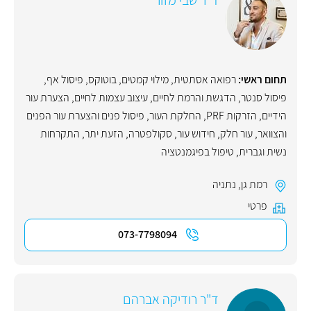
תחום ראשי:
רפואה אסתטית
,
מילוי קמטים
,
בוטוקס
,
פיסול אף
,
פיסול סנטר
,
הדגשת והרמת לחיים
,
עיצוב עצמות לחיים
,
הצערת עור
הידיים
,
הזרקות PRF
,
החלקת העור
,
פיסול פנים והצערת עור הפנים
והצוואר
,
עור חלק
,
חידוש עור
,
סקולפטרה
,
הזעת יתר
,
התקרחות
נשית וגברית
,
טיפול בפיגמנטציה
רמת גן
,
נתניה
פרטי
073-7798094
ד"ר רודיקה אברהם