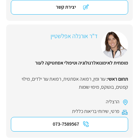
יצירת קשר
ד"ר אורנלה אפלשטיין
מומחית לאימונואלרגולוגיה וטיפולי אסתטיקה לעור
תחום ראשי:
עור ומין
,
רפואה אסתטית
,
רפואת עור ילדים
,
מילוי
קמטים
,
בוטוקס
,
מיפוי שומות
הרצליה
פרטי
,
שירותי בריאות כללית
073-7589567