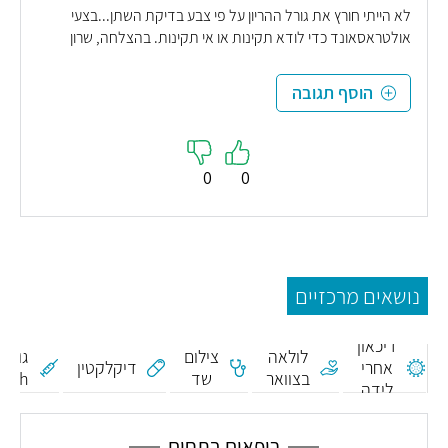
לא הייתי חורץ את גורל ההריון על פי צבע בדיקת השתן...בצעי
אולטראסאונד כדי לודא תקינות או אי תקינות. בהצלחה, שרון
הוסף תגובה
0
0
נושאים מרכזיים
חיסון
כריתת
נגד
דיכאון
לולאה
צילום
גורם
אחרי
דיקלקטין
בצוואר
שד
Rh -
לידה
הרחם
אנטי
D
רופאים בתחום