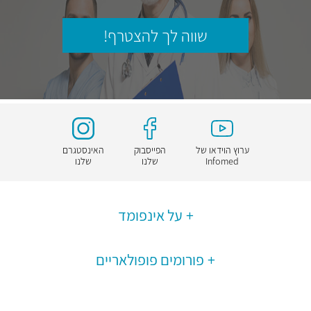
שווה לך להצטרף!
ערוץ הוידאו של
הפייסבוק
האינסטגרם
Infomed
שלנו
שלנו
על אינפומד
פורומים פופולאריים