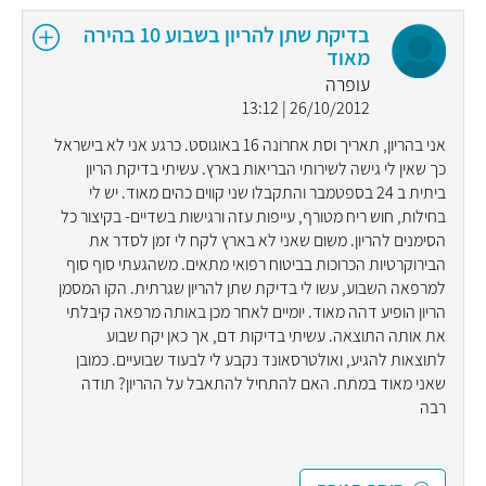
בדיקת שתן להריון בשבוע 10 בהירה
מאוד
עופרה
26/10/2012 | 13:12
אני בהריון, תאריך וסת אחרונה 16 באוגוסט. כרגע אני לא בישראל
כך שאין לי גישה לשירותי הבריאות בארץ. עשיתי בדיקת הריון
ביתית ב 24 בספטמבר והתקבלו שני קווים כהים מאוד. יש לי
בחילות, חוש ריח מטורף, עייפות עזה ורגישות בשדיים- בקיצור כל
הסימנים להריון. משום שאני לא בארץ לקח לי זמן לסדר את
הבירוקרטיות הכרוכות בביטוח רפואי מתאים. משהגעתי סוף סוף
למרפאה השבוע, עשו לי בדיקת שתן להריון שגרתית. הקו המסמן
הריון הופיע דהה מאוד. יומיים לאחר מכן באותה מרפאה קיבלתי
את אותה התוצאה. עשיתי בדיקות דם, אך כאן יקח שבוע
לתוצאות להגיע, ואולטרסאונד נקבע לי לבעוד שבועיים. כמובן
שאני מאוד במתח. האם להתחיל להתאבל על ההריון? תודה
רבה