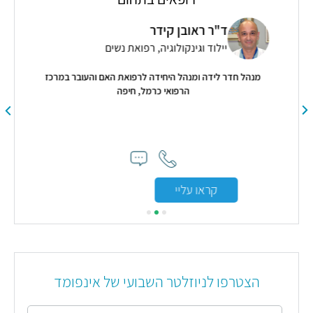
ת
ד"ר ראובן קידר
יילוד וגינקולוגיה, רפואת נשים
מנהל חדר לידה ומנהל היחידה לרפואת האם והעובר במרכז
הרפואי כרמל, חיפה
"עבר
הרא
עליי
כ
קראו עליי
הצטרפו לניוזלטר השבועי של אינפומד