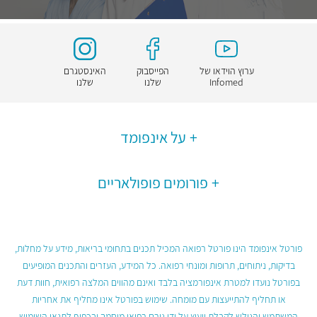
ערוץ הוידאו של
הפייסבוק
האינסטגרם
Infomed
שלנו
שלנו
על אינפומד
פורומים פופולאריים
פורטל אינפומד הינו פורטל רפואה המכיל תכנים בתחומי בריאות, מידע על מחלות,
בדיקות, ניתוחים, תרופות ומונחי רפואה. כל המידע, העזרים והתכנים המופיעים
בפורטל נועדו למטרת אינפורמציה בלבד ואינם מהווים המלצה רפואית, חוות דעת
או תחליף להתייעצות עם מומחה. שימוש בפורטל אינו מחליף את אחריות
המשתמש והגולש לקבלת ייעוץ על ידי גורם רפואי מוסמך ובכפוף לתנאי השימוש