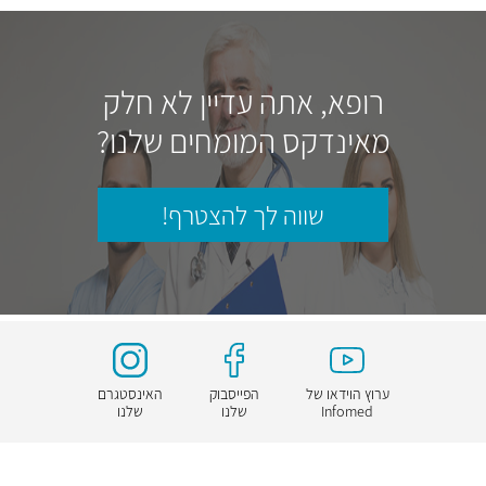
רופא, אתה עדיין לא חלק
מאינדקס המומחים שלנו?
שווה לך להצטרף!
ערוץ הוידאו של
הפייסבוק
האינסטגרם
Infomed
שלנו
שלנו