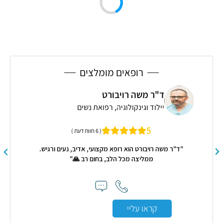
רופאים מומלצים
ד"ר משה רויבורט
יילוד וגינקולוגיה, רפואת נשים
5
( 6 חוות דעת )
גישה
"ד"ר משה רויבורט הוא רופא מקצועי, אדיב, נעים ורגיש.
"פ
ממליצה מכל הלב, בחום רב 🙏"
מק
קראו עליי