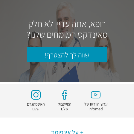
רופא, אתה עדיין לא חלק
מאינדקס המומחים שלנו?
שווה לך להצטרף!
ערוץ הוידאו של
הפייסבוק
האינסטגרם
Infomed
שלנו
שלנו
על אינפומד