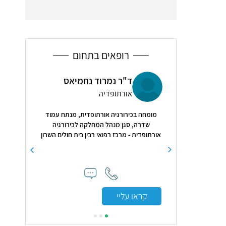
רופאים בתחום
ו eyeco
ד"ר נמרוד נחמיאס
ד"ר
אורתופדיה
עור 
מומחה בכירורגיה אורתופדית, מנתח עמוד
5
( 166 חוות דעת )
שדרה, סגן מנהל המחלקה לכירורגיה
אורתופדית - מרכז רפואי רבין בית חולים השרון
אמסביר ומפרט את כל
"הרופא מאד 
ם. התאימו לי את זמן
ך גם את הביקורת אצל
מומלצת מאוד"
קראו עליי
קראו עלי