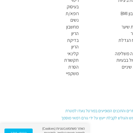
 ביציות
ריפוי
בעיסוק
BMI
רופא/ת
נשים
מומלץ/
 שיער
מחשבון
ת
ר
הריון
ח הגדלת
בדיקת
הריון
ה משלימה
קלינאי
ל בבעיות
תקשורת
שיניים
הסרת
משקפיי
ם בלייזר
עזרים והתכנים המופיעים בפורטל נועדו למטרת
והגולש לקבלת ייעוץ על ידי גורם רפואי מוסמך
האתר משתמש בעוגיות (Cookies)
לשיפור חוויית הגלישה.
למדיניות
הבנתי, תודה