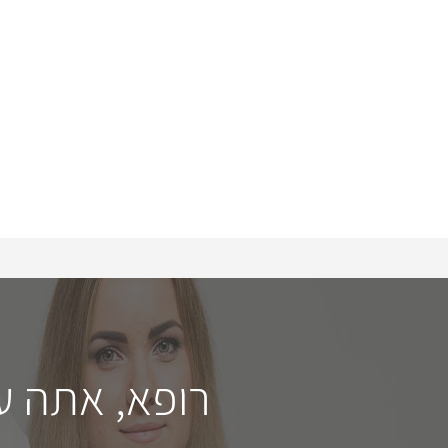
רופא, אתה ע