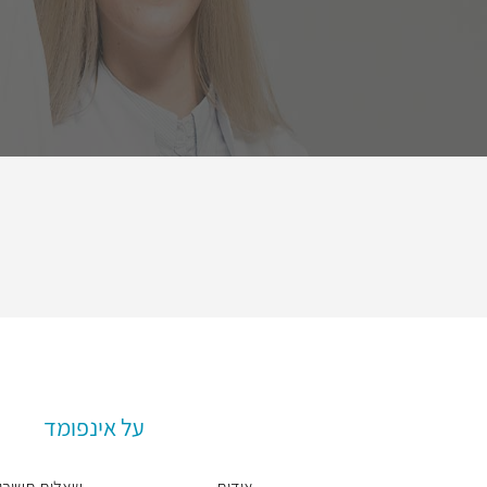
על אינפומד