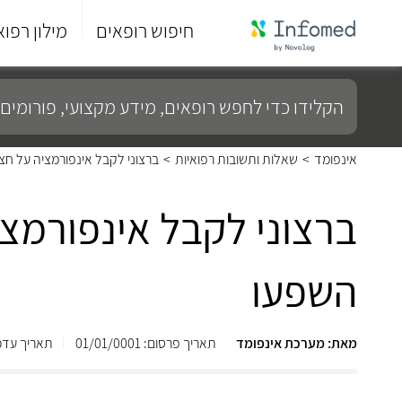
חיפוש רופאים
מילון רפוא
סוף
התפריט
הקלידו
הראשי.
כדי
לחפש
רופאים,
מידע
אינפומד
>
שאלות ותשובות רפואיות
>
ברצוני לקבל אינפורמציה על חצוי
מקצועי,
פורומים
ועוד...
ברצוני לקבל אינפורמציה
השפעו
מאת: מערכת אינפומד
תאריך פרסום: 01/01/0001
תאריך עדכון: /2013