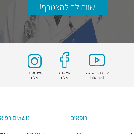
שווה לך להצטרף!
ערוץ הוידאו של
הפייסבוק
האינסטגרם
Infomed
שלנו
שלנו
רופאים
נושאים רפואי