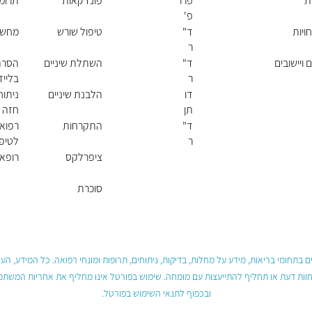
ת
פרו
פונדקאות
תרומת
פ'
יונ
ויות
ד"
טיפול שורש
מחשבון 
תן
ר
רוט
אנ
 ויישובים
ד"
השתלת שיניים
הסרת
ה
ר
בלייז
קונ
דן
דו
הלבנת שיניים
ניתו
צבי
מנ
תן
חזה
ץ'
שס
וגמ
ד"
התקרחות
רפוא
ן
ר
לטיפו
ילנ
עיכול
ציפרלקס
רופא 
ה
ויט
סוכרת
נב
רג
 בתחומי בריאות, מידע על מחלות, בדיקות, ניתוחים, תרופות ומונחי רפואה. כל המידע, ה
חוות דעת או תחליף להתייעצות עם מומחה. שימוש בפורטל אינו מחליף את אחריות המשתמש 
ובכפוף לתנאי השימוש בפורטל.