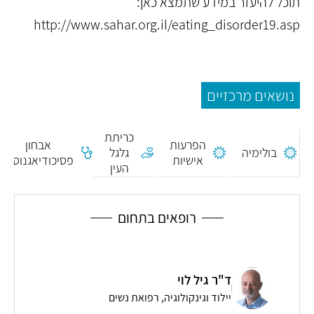
תוכל להיעזר במידע שתמצא כאן:
http://www.sahar.org.il/eating_disorder19.asp
נושאים מרכזיים
כריתת
הפרעות
אבחון
בולימיה
גלגל
אישיות
פסיכודיאגנוסטי
העין
רופאים בתחום
ד"ר גיל לוי
האף
רופ
יילוד וגינקולוגיה, רפואת נשים
ר.ם