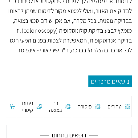
לדימום, אני ממליצה לך לפנות לפרוקטולוג או לכירורג כדי
לבדוק את האזור, ואולי למצוא מקור לדימום שניתן לראותו
בבדיקה גופנית. בכל מקרה, אם אכן יש דם סמוי בצואה,
מומלץ לבצע בדיקת קולונוסקופיה (colonoscopy). זו
בדיקה אנדוסקופית, המאפשרת לצפות בפנים המעי הגס
לכל אורכו. בהצלחה! בברכה, ד"ר שירי אורי - אינפומד
נושאים מרכזיים
דם
ניתוח
בדי
טחורים
פיסורה
בצואה
קיסרי
רקט
רופאים בתחום