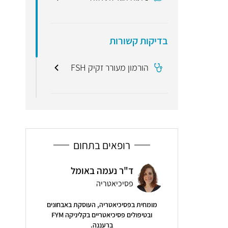
בדיקות קשורות
הורמון מעורר זקיק FSH
הורמון הצהבה LH
רופאים בתחום
פרופ'
 דוידוביץ
ד"ר נעמה באומל
כבד ו
גיה
פסיכיאטריה
פנימי
מומחית בפסיכיאטריה, העוסקת באבחונים
מנהל מחלקה ה
( 48 חוות דעת )
ובטיפולים פסיכיאטריים בקליניקה FYM
כבד | השתלות 
ברעננה.
שנה של כאבים ובחודש