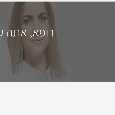
רופא, אתה ע