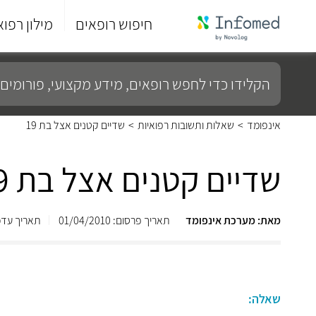
חיפוש רופאים
מילון רפוא
סוף
התפריט
הקלידו
הראשי.
כדי
לחפש
רופאים,
מידע
אינפומד
>
שאלות ותשובות רפואיות
>
שדיים קטנים אצל בת 19
מקצועי,
פורומים
ועוד...
שדיים קטנים אצל בת 19
מאת: מערכת אינפומד
תאריך פרסום: 01/04/2010
תאריך עדכון: /2013
שאלה: