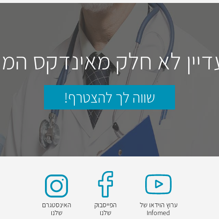
דיין לא חלק מאינדקס המו
שווה לך להצטרף!
ערוץ הוידאו של
הפייסבוק
האינסטגרם
Infomed
שלנו
שלנו