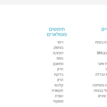
ים
חיפושים
פופולארים
 ביציות
ריפוי
בעיסוק
BMI
רופא/ת
נשים
מומלץ/
 שיער
מחשבון
ת
ר
הריון
ח הגדלת
בדיקת
הריון
ה משלימה
קלינאי
ל בבעיות
תקשורת
שיניים
הסרת
משקפיי
ם בלייזר