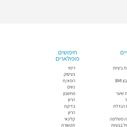
ים
חיפושים
פופולארים
 ביציות
ריפוי
בעיסוק
BMI
רופא/ת
נשים
מומלץ/
 שיער
מחשבון
ת
ר
הריון
ח הגדלת
בדיקת
הריון
ה משלימה
קלינאי
ל בבעיות
תקשורת