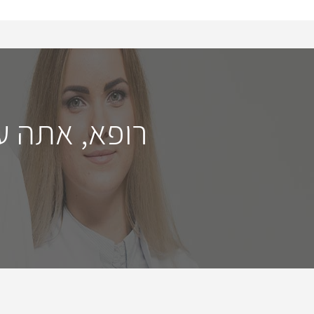
רופא, אתה ע