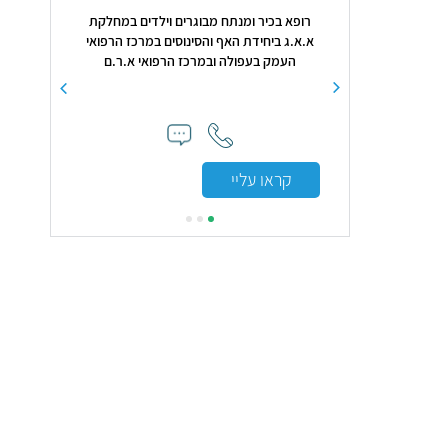
רופא בכיר ומנתח מבוגרים וילדים במחלקת
( 4 חוות דעת )
א.א.ג ביחידת האף והסינוסים במרכז הרפואי
 טוב בארץ"
העמק בעפולה ובמרכז הרפואי א.ר.ם
קראו עליי
קראו עלי