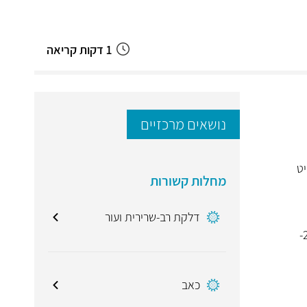
1 דקות קריאה
נושאים מרכזיים
יט
מחלות קשורות
דלקת רב-שרירית ועור
- נסה להניע ככל הניתן בלי כאב את הצוואר כמה שיותר, ובמיוחד באם עבודתך היא במנח סטטי (6 דקות כל שעה להניע צוואר וראש) 2-
כאב