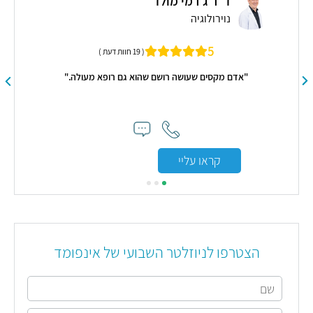
ד"ר ג'רמי מולד
נוירולוגיה
5
( 19 חוות דעת )
"אדם מקסים שעושה רושם שהוא גם רופא מעולה."
"רו
קראו עליי
הצטרפו לניוזלטר השבועי של אינפומד