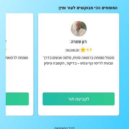
המומחים הכי מבוקשים לעור ומין:
רון סמרה
ד"ר 
4.9
4.9
(
16 חוות דעת
)
מטפל מומחה ברפואה סינית, מלווה אנשים בדרך
מומחה לרפואת עור ומין וניתוח
טבעית לריפוי גוף ונפש – בדיקור, הקשבה וניסיון
קליני של 28 שנה, בגישה אישית ומקצועית
לקביעת תור
לק
לכל המומחים