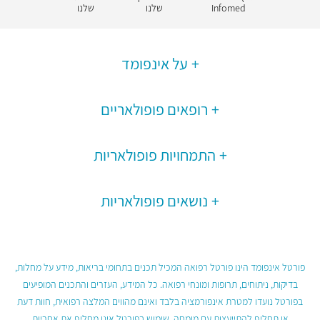
Infomed
שלנו
שלנו
על אינפומד
רופאים פופולאריים
התמחויות פופולאריות
נושאים פופולאריות
פורטל אינפומד הינו פורטל רפואה המכיל תכנים בתחומי בריאות, מידע על מחלות,
בדיקות, ניתוחים, תרופות ומונחי רפואה. כל המידע, העזרים והתכנים המופיעים
בפורטל נועדו למטרת אינפורמציה בלבד ואינם מהווים המלצה רפואית, חוות דעת
או תחליף להתייעצות עם מומחה. שימוש בפורטל אינו מחליף את אחריות