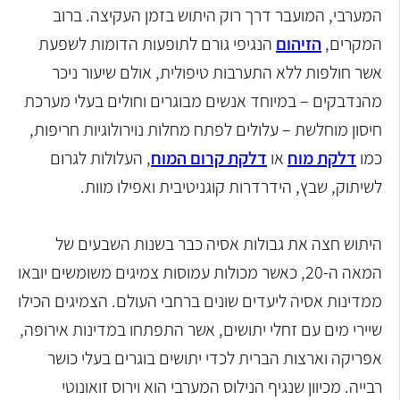
המערבי, המועבר דרך רוק היתוש בזמן העקיצה. ברוב
המקרים,
הזיהום
הנגיפי גורם לתופעות הדומות לשפעת
אשר חולפות ללא התערבות טיפולית, אולם שיעור ניכר
מהנדבקים – במיוחד אנשים מבוגרים וחולים בעלי מערכת
חיסון מוחלשת – עלולים לפתח מחלות נוירולוגיות חריפות,
כמו
דלקת מוח
או
דלקת קרום המוח
, העלולות לגרום
לשיתוק, שבץ, הידרדרות קוגניטיבית ואפילו מוות.
היתוש חצה את גבולות אסיה כבר בשנות השבעים של
המאה ה-20, כאשר מכולות עמוסות צמיגים משומשים יובאו
ממדינות אסיה ליעדים שונים ברחבי העולם. הצמיגים הכילו
שיירי מים עם זחלי יתושים, אשר התפתחו במדינות אירופה,
אפריקה וארצות הברית לכדי יתושים בוגרים בעלי כושר
רבייה. מכיוון שנגיף הנילוס המערבי הוא וירוס זואונוטי