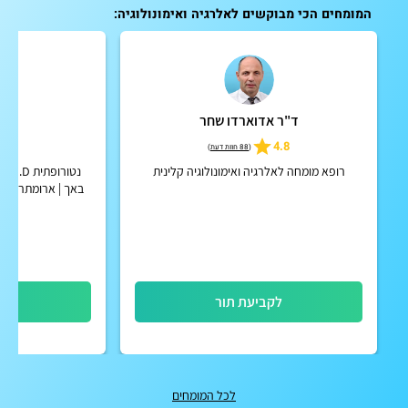
המומחים הכי מבוקשים לאלרגיה ואימונולוגיה:
ד"ר אדוארדו שחר
שי
5
4.8
(
88 חוות דעת
)
רופא מומחה לאלרגיה ואימונולוגיה קלינית
נטור
באך | ארומתרפיסטי
לקביעת תור
לק
לכל המומחים