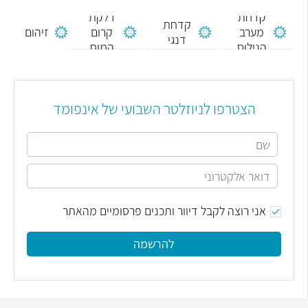
קדחת
דלקת
קדחת
מערב
קרום
זיהום
דנגי
הנילוס
המוח
הצטרפו לניוזלטר השבועי של אינפומד
אני רוצה לקבל דיוור ותכנים פרסומיים מהאתר
להרשמה