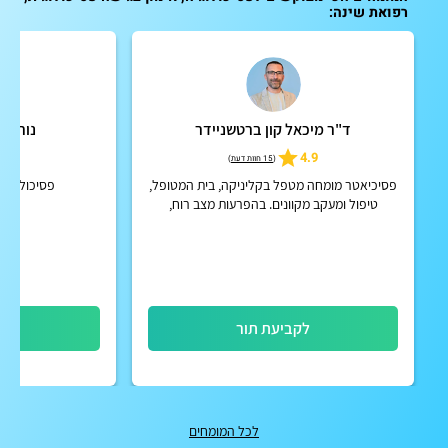
רפואת שינה:
ד"ר מיכאל קון ברטשניידר
נורית 
5.0
4.9
(
15 חוות דעת
)
פסיכיאטר מומחה מטפל בקליניקה, בית המטופל,
פסיכולוגית
טיפול ומעקב מקוונים. בהפרעות מצב רוח,
הפרעות קשב וריכוז, הפרעות פסיכוטיות אקוטיות
וכרוניות, הפרעות אישי...
לקביעת תור
לק
לכל המומחים