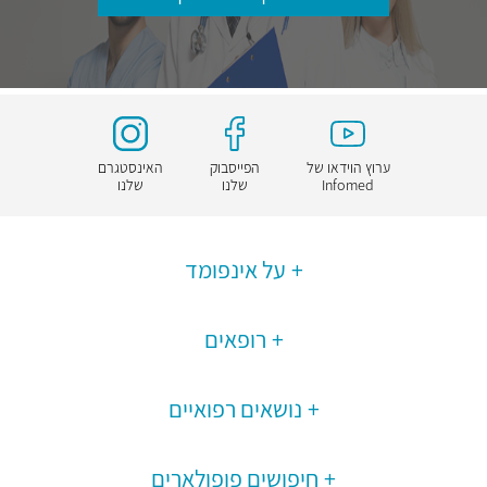
ערוץ הוידאו של
הפייסבוק
האינסטגרם
Infomed
שלנו
שלנו
על אינפומד
רופאים
נושאים רפואיים
חיפושים פופולארים