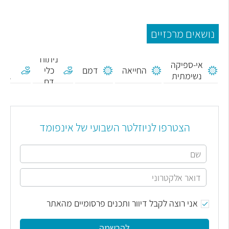
נושאים מרכזיים
ני
ניתוח
אי-ספיקה
פת
החייאה
דמם
כלי
נשימתית
גולג
דם
קרניו
הצטרפו לניוזלטר השבועי של אינפומד
אני רוצה לקבל דיוור ותכנים פרסומיים מהאתר
להרשמה