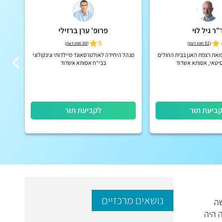
"ר גיל לוי
פרופ' ערן ברזילי
5
(
52 חוות דעת
)
(
30 חוות דעת
)
ואת רצפת האגן בבית החולים
מנהל היחידה לאולטרסאונד מיילדותי וגינקולוגי
רופ
יטאי, אסותא אשדוד
בבי"ח אסותא אשדוד
הרפ
ביעת תור
לקביעת תור
נושאים מרכזיים
שה
ששה מחזורי טיפול בנשים בנות 35 שנה ומטה היה