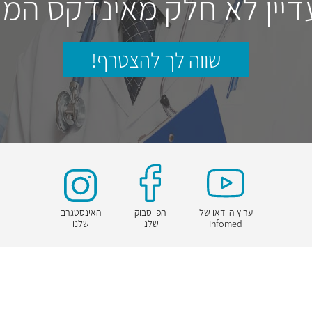
דיין לא חלק מאינדקס המו
שווה לך להצטרף!
ערוץ הוידאו של
הפייסבוק
האינסטגרם
Infomed
שלנו
שלנו