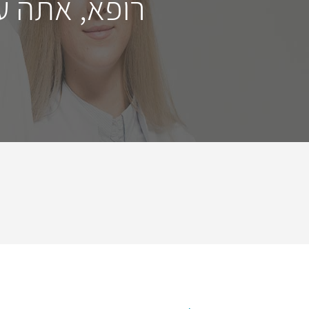
רופא, אתה ע