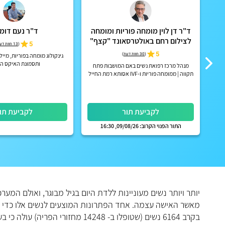
ד"ר דן לוין מומחה פוריות ומומחה
ד"ר נעם דומנ
לצילום רחם באולטרסאונד "קצף"
5
(
13 חוות דעת
EX-EM
5
(
30 חוות דעת
)
ל
גינקולוג מומחה בפוריות, מייל
ל
ותסמונת האיקס ה
מנהל מרכז רפואת נשים באם המושבות פתח
יטת
תקווה | ממומחה פוריות ו-IVF אסותא רמת החייל
| אפשרות לקבלת החזר על ייעוץ מחברות הביטוח
הפרטיות
לקביעת תור
לקביעת תו
התור הפנוי הקרוב: 09/08/26, 16:30
יותר ויותר נשים מעוניינות ללדת היום בגיל מבוגר, ואולם המ
מאשר האישה עצמה. אחד הפתרונות המוצעים לנשים אלו כדי ל