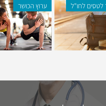
לטסים לחו"ל
ערוץ הכושר