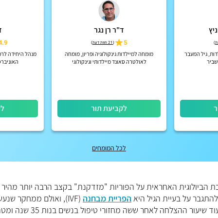
יץ
ד"ר רן נגר
ד
4.9
5
)
(
21 חוות דעת
)
דות, גיל המעבר
מומחה למיילדות גינקולוגיה ופריון, מומחה
מנהל היחידה לרפ
שביר
לאולטרה סאונד מיילדותי וגינקולוגי
האוניברס
ר
לקביעת תור
לק
לכל המומחים
ערכת הביולוגית האחראית על הפוריות "מזדקנת" בקצב הרבה יותר מהיר
התגבר על בעיית הגיל היא
הפריית מבחנה
(IVF), ואולם ממחקר שנע
בקרב 6164 נשים (שטופלו ב- 14248 מחזורי הפריה) עולה כי בעוד שיעור ההצלחה לאחר 