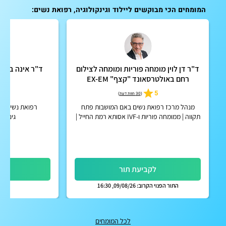
המומחים הכי מבוקשים ליילוד וגינקולוגיה, רפואת נשים:
ד"ר דן לוין מומחה פוריות ומומחה לצילום
ד"ר אינה בלייכ
רחם באולטרסאונד "קצף" EX-EM
ו
5
5
(
30 חוות דעת
)
מנהל מרכז רפואת נשים באם המושבות פתח
רפואת נשים כלל
תקווה | ממומחה פוריות ו-IVF אסותא רמת החייל |
גינקולו
אפשרות לקבלת החזר על ייעוץ מחברות הביטוח
הפרטיות
לקביעת תור
לק
התור הפנוי הקרוב: 09/08/26, 16:30
לכל המומחים