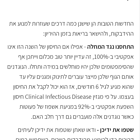
החדשות הטובות הן שישנן כמה דרכים שעוזרות למנוע את
ההידבקות, ולהישאר בריאות בזמן ההיריון:
התחסנו נגד המחלה
- אפילו אם החיסון של השנה הזו אינו
אפקטיבי ב-100%, זה עדיין יותר טוב מכלום וייתכן אף
שהסימפטומים שלכן יהיו מוחלשים במידה ותחלו. הנוגדנים
אותם הגוף שלכן מייצר עוברים לתינוק ומגנים עליו עד
שהוא מגיע לגיל 6 חודשים, אז הוא יכול לקבל את החיסון
בעצמו. על פי מגזין Clinical Infectious Disease חיסון
השפעת אפקטיבי ב-92% במניעת אשפוז של פעוטות
כאשר נוגדנים אלה מועברים גם דרך חלב האם.
שטפו את ידיכן -
ודאו שאתן שוטפות את ידיכן לעיתים
קרובות כדי להימנע מהידבקות בווירוס. השתמשו במים