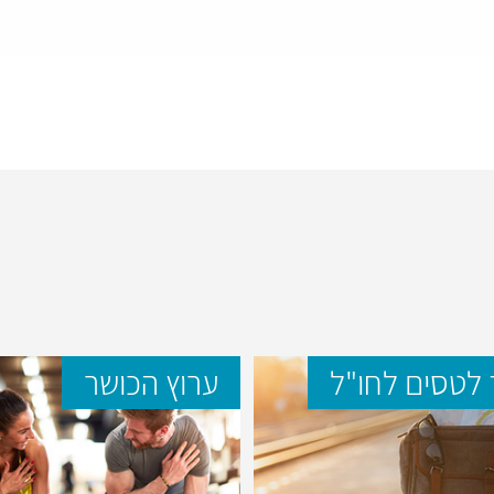
לטסים לחו"ל
ערוץ הכושר