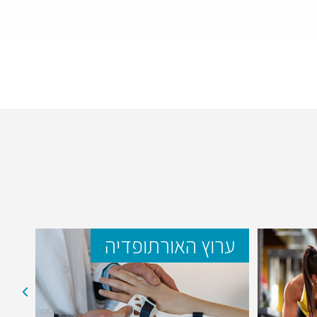
ערוץ האורתופדיה
ער