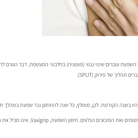
"הפכפכים". נגיפי השפעת עוברים שינוי גנטי (מוטציה) בחלבוני המעטפת, דבר 
הליך של פירוק (SPLIT).
יו בשנה הקודמת. לכן, מומלץ, כל שנה להתחסן נגד שפעת במהלך חו
חיסון נגד שפעת יעיל ב-70-80% מהמקרים