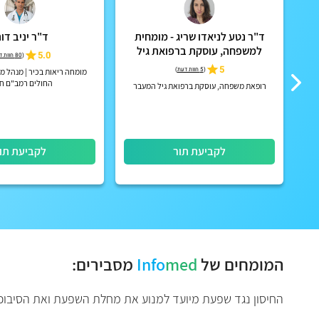
ד"ר נטע לניאדו שריג - מומחית
ד"ר יניב דות
למשפחה, עוסקת ברפואת גיל
5.0
(
80 חוות דעת
המעבר
5
(
5 חוות דעת
)
מומחה ריאות בכיר | מנהל מכ
החולים רמב"ם ח
רופאת משפחה, עוסקת ברפואת גיל המעבר
לקביעת תור
לקביעת תו
המומחים של
med
Info
מסבירים:
החיסון נגד שפעת מיועד למנוע את מחלת השפעת ואת הסיבוכי