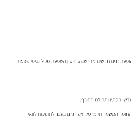
הגורם להופעת זנים חדשים מדי שנה. חיסון השפעת מכיל נגיפי שפעת
דשי הסתיו ותחילת החורף.
 ומפחית את הסימפטומים ואת הסיבוכים הנלווים. חיסון השפעת, Vaxigrip, אינו מכיל את החומר המשמר תיומרסל, אשר גרם בעבר לתופעות לוואי