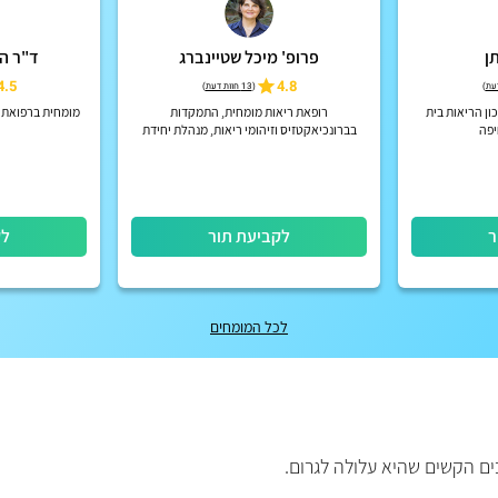
ן
פרופ' מיכל שטיינברג
ד"ר ה
4.5
4.8
)
(
13 חוות דעת
)
ון הריאות בית
רופאת ריאות מומחית, התמקדות
מומחית ברפואת מ
יפה
בברונכיאקטזיס וזיהומי ריאות, מנהלת יחידת
ברונכיאקטזיס וסיסטיק פיברוזיס מבוגרים בבי"ח
כרמל
ר
לקביעת תור
לק
לכל המומחים
ם הקשים שהיא עלולה לגרום.