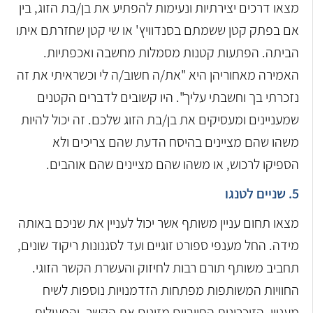
מצאו דרכים יצירתיות ונעימות להפתיע את בן/בת הזוג, בין
אם בפתק קטן ששמתם בסנדוויץ' או שי קטן שחזרתם איתו
הביתה. הפתעות קטנות מסמלות מחשבה ואכפתיות.
האמירה מאחוריהן היא "את/ה חשוב/ה לי וכשראיתי את זה
נזכרתי בך וחשבתי עליך". היו קשובים לדברים הקטנים
שמעניינים ומעסיקים את בן/בת הזוג שלכם. זה יכול להיות
משהו שהם מציינים בהיסח הדעת שהם צריכים ולא
הספיקו לרכוש, או משהו שהם מציינים שהם אוהבים.
5. שניים לטנגו
מצאו תחום עניין משותף אשר יכול לעניין את שניכם באותה
מידה. החל מענפי ספורט זוגיים ועד לסגנונות ריקוד שונים,
תחביב משותף תורם רבות לחיזוק והעשרת הקשר הזוגי.
החוויות המשותפות מפתחות הזדמנויות נוספות לשיח
מעניין. הזיכרונות החיוביים מזינים את הקשר. והפעילות