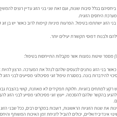
יחסיהם בגלל סיבות שונות, ועם זאת שני בני הזוג עדיין רוצים להמשי
מערכת היחסים הזוגית.
ני הזוג ישתתפו בטיפול. הפרעות מיניות קיימות לרוב כאשר יש בן זוג
הם ולבנות דפוסי תקשורת יעילים יותר.
להלן מספר שיטות נפוצות אשר מקבלות התייחסות בטיפול
:
אשר בני הזוג נותנים לכעסים שלהם לנהל את המערכה. הרצון להיות צו
יכוי להידברות בונה. במסגרת טיפול זוגי פסיכולוגי מסייעים לבני הז
 רקע למתחים בזוגיות. חלוקת תפקידים לא מאוזנת, קושי בהצבת גבולו
להגיע בהקשר שלהם להסכמה. ייעוץ זוגי פסיכולוגי מסייע לבני הזוג ל
.
ת את שנות הזוגיות הראשונות, דועכות במקרים רבים, ככל שבני הזוג
ינוי אינדיבידואליים, יכולים להוביל לזניחת זמן האיכות המשותף והיחס 