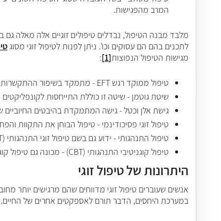
המרב מהפגישות.
מלבד מבנה הטיפול, נבדלים טיפולים זוגיים אלה מאלה גם בג
לתכנים בהם הם עסוקים וכו'. ניתן לפנות לטיפול זוגי מסוג
טיפ
מגישות הטיפול הנפוצות
[1]
:
טיפול ממוקד רגש
EFT
- מתמקד בשיפור ההתקשרות והק
שיטת גוטמן - שיטה זו כוללת התייחסות לקונפליקטים ה
גישת אלן וכטל - גישה המתמקדת בהיבטים החיוביים 
טיפול זוגי פסיכודינמי - טיפול הבוחן את התקוות והפ
טיפול התנהגותי - ידוע גם בשם טיפול זוגי התנהגותי (
T
טיפול קוגניטיבי התנהגותי (
CBT
) - מכונה גם טיפול קוג
היתרונות של טיפול זוגי
אנשים שעוברים טיפול זוגי מדווחים שהם מרגישים יותר מחוב
במערכת היחסים, הדבר תורם לאספקטים אחרים של החיים. אלו