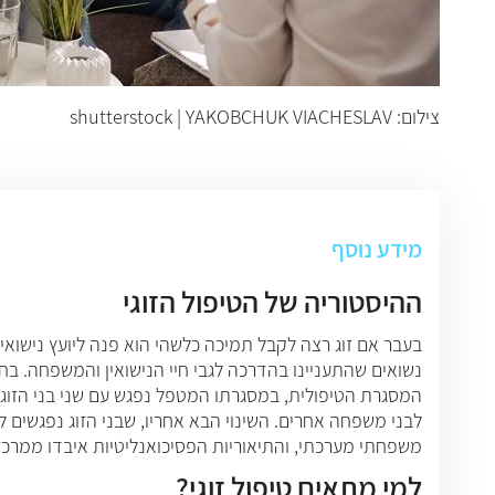
צילום: shutterstock | YAKOBCHUK VIACHESLAV
מידע נוסף
ההיסטוריה של הטיפול הזוגי
בעבר אם זוג רצה לקבל תמיכה כלשהי הוא פנה ליועץ נישואין.
נשואים שהתעניינו בהדרכה לגבי חיי הנישואין והמשפחה. בחל
המסגרת הטיפולית, במסגרתו המטפל נפגש עם שני בני הזוג 
לבני משפחה אחרים. השינוי הבא אחריו, שבני הזוג נפגשים 
משפחתי מערכתי, והתיאוריות הפסיכואנליטיות איבדו ממרכזיותן. רק בשנות ה-80 החל הטיפול הזוגי לבסס את מעמדו כשיטת טיפול שיש לחקו
למי מתאים טיפול זוגי?