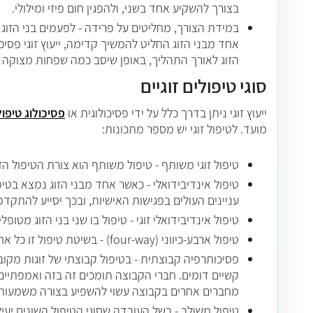
בצורך להשקיע אחד בשני, ולהפגין חום פיזי ומילולי.
במידת הצורך, מחליטים על פרידה - לפעמים בני הזו
אחד מבני הזוג החליט להמשיך קדימה, ייעוץ זוגי פסיכ
הזוג לאורך התהליך, באופן שיסב כמה שפחות מצוקה
סוגי טיפולים זוגיים
ייעוץ זוגי ניתן בדרך כלל על ידי פסיכולוגית או
פסיכולוג טיפול 
מועד
.
לטיפול זוגי יש מספר מתכונות
:
טיפול זוגי משותף - טיפול משותף הוא צורת הטיפול הזו
טיפול אינדיבידואלי - כאשר אחד מבני הזוג נמצא בטי
עניינים העולים בפגישות האישיות, ובכך יסייע להתקדמ
טיפול אינדיבידואלי זוגי - טיפול בו שני בני הזוג מטו
טיפול ארבע-כיווני (
four-way
) - בשיטת טיפול זו כל 
פסיכותרפיה קבוצתית - בטיפול קבוצתי של זוגות מקו
קשיים דומים. חברי הקבוצה תומכים זה בזה ואמפתיים 
מחברים אחרים בקבוצה עשוי להשפיע בצורה משמעותית 
טיפול משולב - בשל העובדה שסוגי הטיפול השונים יעי