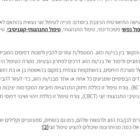
ישה התיאורטית הניצבת ביסודם: פנייה לטיפול זוגי נעשית בהתאם לאו
ול נפשי
פסיכודינמי, טיפול התנהגותי,
טיפול התנהגותי-קוגניטיבי
, טי
שר בין בני/ות הזוג. המטפל/ת עוזרים להבין ולשנות דפוסים המוביל
זוגיים ולימוד של בני/ות הזוג דרכים לפתרון הבעיות. מטרת הטיפול הי
של מערכת היחסים, בהשתקפות עצמית במקום בהאשמת בן או בת הזוג.
חדים הבסיסיים שמניעים כל אחת או אחד מבני/ות הזוג, כדי לעזור להבין
BC
). צורת טיפול זו כוללת חיזוק התנהגויות חיוביות המקדמות יציבות 
ניטיבי התנהגותי זוגי (
CBCT
), צורת טיפול זו כוללת זיהוי ושינוי דפו
רים לבן/בת הזוג ולרגשות שלהם, כמו גם בטוחים, ספונטניים וקלילים 
 כמה מהיתרונות שיכולים להציע טיפול זוגי
[2]
: