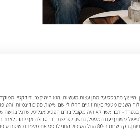
 הייעוץ התבסס על מתן עצות מעשיות. הוא היה קצר, דידקטי וממוקד, ו
וף השנים מטפלים/ות זוגיים החלו ליישם שיטות פסיכודינמיות, והטיפ
בנפרד - דבר אשר לא היה מקובל בזרם הפסיכואנליטי, שדגל בגישה ש
לטיפול משותף עם המטפל, נחשב לפריצת דרך גדולה אף יותר. לאחר תק
ר ולפתח, והומצאו סגנונות טיפול מגוונים