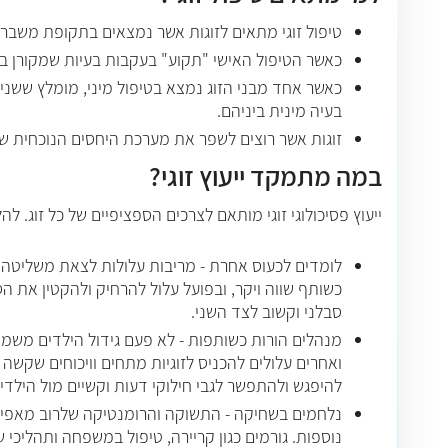
טיפול זוגי מתאים לזוגות אשר נמצאים בתקופת משבר ב
כאשר הטיפול האישי "תקוע" בעקבות בעיות שמקורן ב
כאשר אחד מבני הזוג נמצא בטיפול מיני, מומלץ ששני ב
בעיה מינית ביניהם.
זוגות אשר רוצים לשפר את מערכת היחסים הנוכחית של
במה מתמקד ייעוץ זוגי?
ייעוץ פסיכולוגי זוגי מותאם לצרכים הספציפיים של כל זוג. 
לומדים לכעוס אחרת - מריבות עלולות לצאת משליטה כ
כשותף שווה ויקר, ובפועל עלול להרחיק ולהקטין את הס
סבלני וקשוב לצד השני.
מנהלים הורות כשותפות - לא פעם גידול הילדים משמש
ואחרים עלולים להכניס לזוגיות מתחים וויכוחים שקשה 
להיפגש ולהתפשר לגבי חילוקי דעות וקשיים מול הילדים
נלחמים בשחיקה - התשוקה והרומנטיקה שלרוב מאפיינו
נוספות. גורמים כגון קריירה, טיפול במשפחה ותהליכי ש