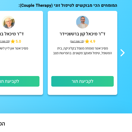
המומחים הכי מבוקשים לטיפול זוגי (Couple Therapy):
ד"ר מיכאל קון ברטשניידר
ד"ר מיכאל בני
5.0
4.9
(
15 חוות דעת
)
(
20 חוות דעת
פסיכיאטר מומחה מטפל בקליניקה, בית
פסיכיאטר און ליין לש
המטופל, טיפול ומעקב מקוונים. בהפרעות מצב
רוח, הפרעות קשב וריכוז, הפרעות פסיכוטיות
אקוטיות וכרוניות, הפרעות אישי...
לקביעת תור
לקביעת תו
המ