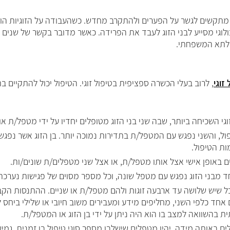
ג מתקשים לגשר על הפערים ולהתקרב מחדש. כשהעבודה על הזוגיות הו
ולוגי מסייע לבני הזוג לעבד את הפרידה. כאשר מדובר בקשר של שנים רב
 לתא המשפחתי.
זוגי
,
לרוב בעלי הכשרה ספציפית בטיפול זוגי. הטיפול יכול להתקיים ב
גי השכיחה ביותר, שבה שני בני הזוג מטופלים יחדיו על ידי מטפל/ת או 
פול, והשני נפגש עם המטפל/ת בתדירות נמוכה יותר. בן הזוג אשר נפג
ות הטיפול.
פלים באופן אישי אצל אותו מטפל/ת, או אצל שני מטפלים/ת שונים/ות.
אחד מבני הזוג נפגש עם מטפל שונה, וכל מספר מסוים של פגישות נער
בל שיש שלושה עד ארבעה זוגות ולהם מטפל/ת או שניים. ההתנסות הקב
אחד כלפי השני, מחליפים מידע ומעבירים משוב חיובי או שלילי ביחס
בהשוואה למצב בו הוא היה ניתן על ידי בן הזוג או המטפל/ת.
לים באותה מידה, יהיו מטפלים שישלבו מספר סוגי טיפול בו זמנית. גמ