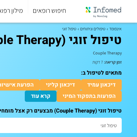
חיפוש רופאים
מילון רפוא
סוף
התפריט
אינפומד
טיפולים וניתוחים
טיפול זוגי
הראשי.
טיפול זוגי (Couple Therapy)
Couple Therapy
זמן קריאה:
7 דקות
מתאים לטיפול ב:
דיכאון עמיד
דיכאון קליני
הפרעת אישיות
הפרעות בתפקוד המיני
קרא עוד
טיפול זוגי (Couple Therapy) מבצעים רק אצל מומחים. לקביעת תור לייעוץ: