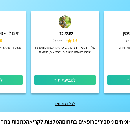
מין
שגיא כהן
חיים לוי - 
5
4.6
)
(
11 חוות דעת
)
עת חירום
מלווה רגשי ורוחני בתהליכי שינוי עמוקים ומפתח
פסיכותרפיסט המת
שיטת "תשעת השערים" לבריאות, מודעות
והתפתחות אישית
ר
לקביעת תור
לק
לכל המומחים
ומחים מסבירים
רופאים בתחום
המלצות לקריאה
כתבות בתחו