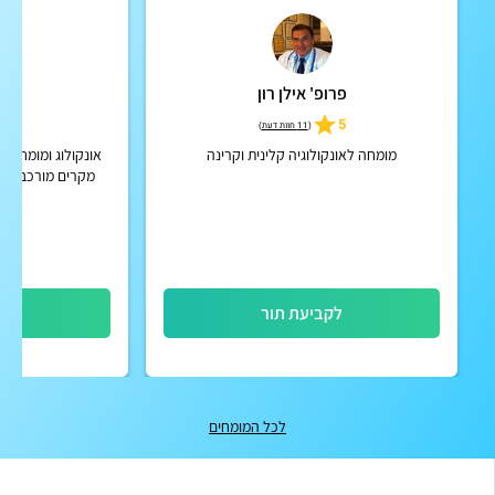
פרופ' אילן רון
ד"ר
5
5
(
11 חוות דעת
)
מומחה לאונקולוגיה קלינית וקרינה
אונקולוג ומומחה ב
מקרים מורכבים 
והטיפול חיי
לקביעת תור
לק
לכל המומחים