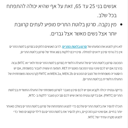
אנשים בני 25 עד 65, זאת על אף שהיא יכולה להתפתח
בכל שלב.
מין נקבה. סרטן בלוטת התריס מופיע לעתים קרוובת
יותר אצל נשים מאשר אצל גברים.
לא ניתן למנוע את הופעתו של
סרטן בלוטת התריס
. לרוב האנשים הלוקים בסרטן בלוטת התריס
אין כל גורמי סיכון ידועים למחלה. סיכוייכם ללקות בסוג אחד של סרטן בלוטת התריס,
המכונה סרטן בלוטת התריס של התעלה הלשדית (סרטן בלוטת התריס מדולארי או MTC) גבוה
בהרבה אם יש לכם שינוי גנטי המכונה מוטציית RET. תופעה זו עשויה לעבור במשפחה, אם יש
היסטוריה משפחתית של מצבים המכונים MEN 2a, MEN 2b או FMTC (קרצינומה משפחתית של
התעלה הלשדית בבלוטת התריס).
בדיקה גנטית יכולה לקבוע אם יש לכם סיכון מוגבר לסרטן משפחתי של התעלה התשדית בבלוטת
התריס (FMTC). אם בדיקה גנטית מראה שיש לכם סביכון מוגבר ללקות ב-MTC,
תוכלו להסיר את בלוטת התריס שלכם כדי למנוע התפתחות של סרטן בלוטת התריס בשלב מאוחר
יותר בחיים. אם שינוי הגן הזה קיים, ניתן להסיר את בלוטת התריס גם לילדים קטנים מאד כדי
למנוע מקרה עתידי של MTC.