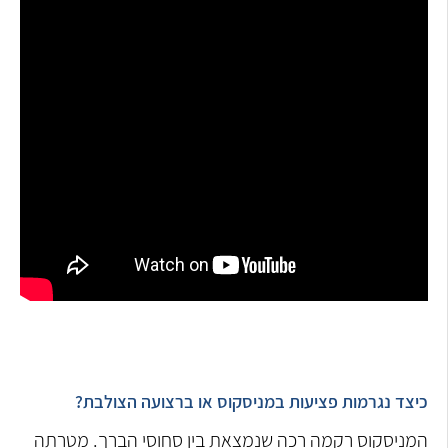
כיצד נגרמות פציעות במניסקוס או ברצועה הצולבת?
המניסקוס רקמה רכה שנמצאת בין סחוסי הברך. מטרתה