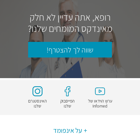
רופא, אתה עדיין לא חלק
מאינדקס המומחים שלנו?
שווה לך להצטרף!
ערוץ הוידאו של
הפייסבוק
האינסטגרם
Infomed
שלנו
שלנו
על אינפומד