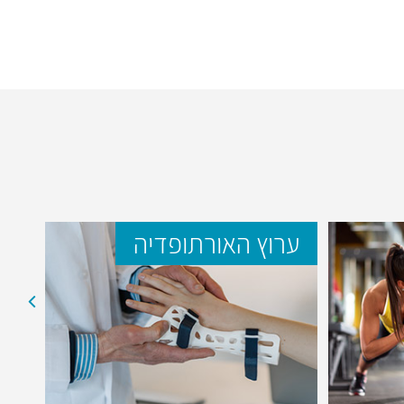
ערוץ האורתופדיה
ער