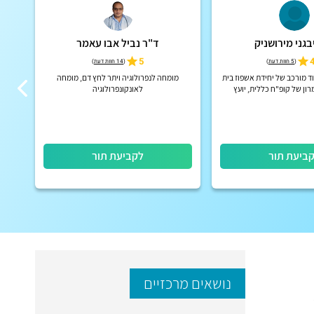
בגני מירושניק
ד"ר נביל אבו עאמר
5
4
(
5 חוות דעת
)
(
14 חוות דעת
)
ד מורכב של יחידת אשפוז בית
מומחה לנפרולוגיה ויתר לחץ דם, מומחה
ד"ר 
רון של קופ"ח כללית, יועץ
לאונקונפרולוגיה
ה
רותי בריאות כללית מחוז שרון
שומרון
ביעת תור
לקביעת תור
נושאים מרכזיים