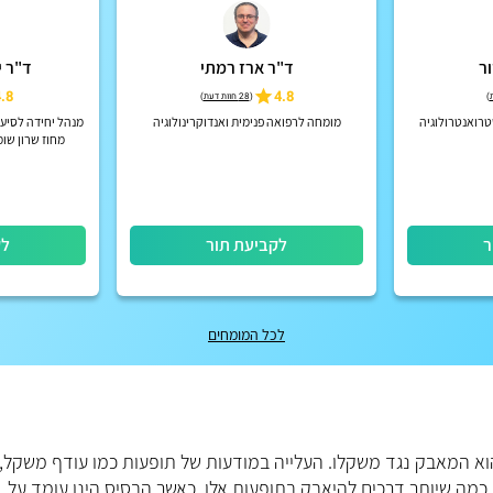
ר
ד"ר ארז רמתי
ד"ר י
.8
4.8
)
(
28 חוות דעת
)
טרואנטרולוגיה
מומחה לרפואה פנימית ואנדוקרינולוגיה
מנהל יחידה לסיעו
מחוז שרון שומ
גריאטריה בכיר, ש
ר
לקביעת תור
לק
לכל המומחים
 המאבק נגד משקלו. העלייה במודעות של תופעות כמו עודף משקל,
מה שיותר דרכים להיאבק בתופעות אלו, כאשר הבסיס הינו עומד על