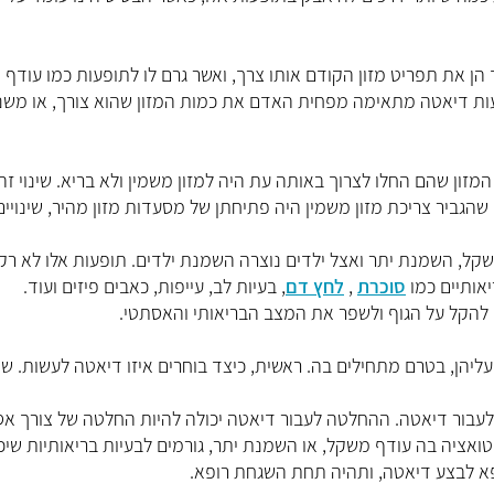
הן את תפריט מזון הקודם אותו צרך, ואשר גרם לו לתופעות כמו עודף
צעות דיאטה מתאימה מפחית האדם את כמות המזון שהוא צורך, או משנ
ון שהם החלו לצרוך באותה עת היה למזון משמין ולא בריא. שינוי זה
שהגביר צריכת מזון משמין היה פתיחתן של מסעדות מזון מהיר, שינויים
שקל, השמנת יתר ואצל ילדים נוצרה השמנת ילדים. תופעות אלו לא רק
אותיים כמו
סוכרת
,
לחץ דם
, בעיות לב, עייפות, כאבים פיזים ועוד.
להקל על הגוף ולשפר את המצב הבריאותי והאסתטי.
יהן, בטרם מתחילים בה. ראשית, כיצד בוחרים איזו דיאטה לעשות. שנ
לעבור דיאטה. ההחלטה לעבור דיאטה יכולה להיות החלטה של צורך אס
אציה בה עודף משקל, או השמנת יתר, גורמים לבעיות בריאותיות שיכ
פא לבצע דיאטה, ותהיה תחת השגחת רופא.