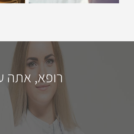
רופא, אתה ע