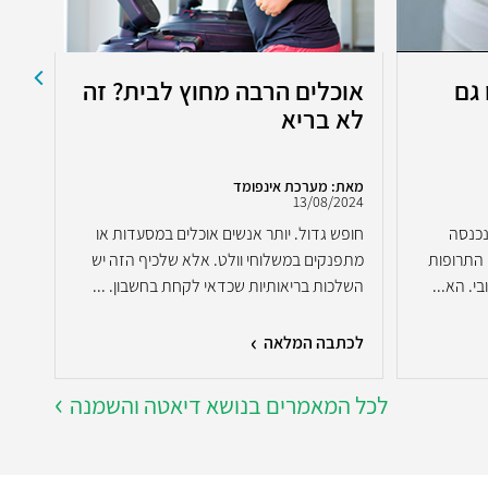
 גם
אוכלים הרבה מחוץ לבית? זה
השמ
לא בריא
לס
מאת: מערכת אינפומד
מאת:
2023
13/08/2024
נכנסה
חופש גדול. יותר אנשים אוכלים במסעדות או
אנחנ
 התרופות
מתפנקים במשלוחי וולט. אלא שלכיף הזה יש
כסיב
י. הא...
השלכות בריאותיות שכדאי לקחת בחשבון. ...
אלא 
לכתבה המלאה
לכת
לכל המאמרים בנושא דיאטה והשמנה