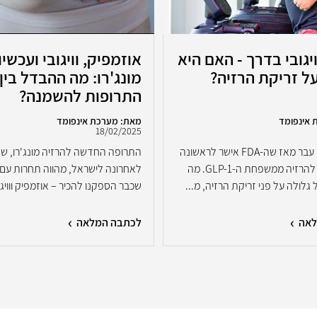
יגובי בדרך - האם היא
אוזמפיק, וויגובי ועכשיו
ל זריקת הרזיה?
מונג'רו: מה ההבדל בין
התרופות להשמנה?
 אינפומד
מאת: מערכת אינפומד
18/02/2025
כמעט חודש עבר מאז שה-FDA אישר לראשונה
התרופה החדשה להרזיה מונג'רו, ש
גלולה יומית להרזיה ממשפחת ה-GLP-1. מה
לאחרונה לישראל, מהווה תחרות עם
גלולה על פני זריקת הרזיה, מ...
שכבר הספקנו להכיר – אוזמפיק ווויגוב
לאה
לכתבה המלאה