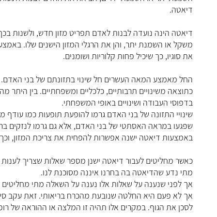
דיאטה.
דיאטה הינה נועדה לבנות לאדם תפריט מזון חדש, ולשנות בכך 
משקל או השמנת יתר, והן את הרגלי המזון הישנים שלו. באמ
את סוגיו, כך שיכיל פחות קלוריות ושומנים.
החל מאמצע המאה העשרים חל שינוי בתזונתם של בני האדם. המז
כתוצאה משינויים תרבותיים, כלכליים ומשפחתיים. בין היתר מה 
בדפוסי העבודה ושינויים באופי המשפחתי.
שינויי התזונה של בני האדם גרמו להופעת תופעות כמו עודף מ
שפגעו במראה האסתטי של בני האדם, אלא גם גרמו לנזקים ברי
באמצעות דיאטה ישנה אפשרות להפחית את צריכת המזון, וכך 
כאשר מחליטים לעבור דיאטה ישנן מספר שאלות שצריך לענות על
מתי נדע שהדיאטה בה בחרנו איננה מסוכנת לנו.
אך לפני שנענה על שאלות אלו נענה על השאלה מתי מחליטים 
אך לא פעם היא החלטה שנובעת מהכרח בריאותי. זאת עקב סיטו
לסכן את הגוף. במקרים אלו תהיה זו המלצה או ההוראה של רו