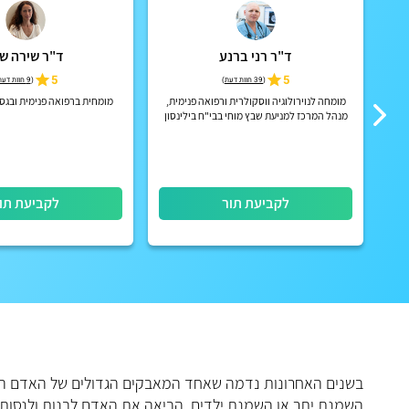
ד"ר רני ברנע
ד"ר שירה שו
5
5
(
39 חוות דעת
)
(
9 חוות דעת
מומחה לנוירולוגיה ווסקולרית ורפואה פנימית,
מומחית ברפואה פנימית ובגס
מנהל המרכז למניעת שבץ מוחי בבי"ח בילינסון
לקביעת תור
לקביעת תו
בשנים האחרונות נדמה שאחד המאבקים הגדולים של האדם הוא
השמנת יתר או השמנת ילדים, הביאה את האדם לבנות ולנסות כ