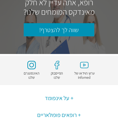
רופא, אתה עדיין לא חלק
מאינדקס המומחים שלנו?
שווה לך להצטרף!
ערוץ הוידאו של
הפייסבוק
האינסטגרם
Infomed
שלנו
שלנו
על אינפומד
רופאים פופולאריים