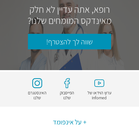
רופא, אתה עדיין לא חלק
מאינדקס המומחים שלנו?
שווה לך להצטרף!
ערוץ הוידאו של
הפייסבוק
האינסטגרם
Infomed
שלנו
שלנו
על אינפומד