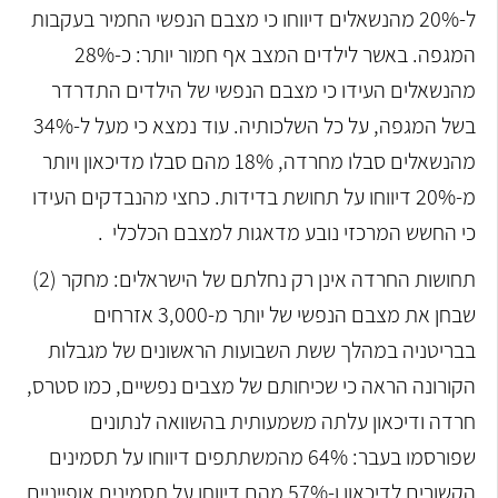
ל-20% מהנשאלים דיווחו כי מצבם הנפשי החמיר בעקבות
המגפה. באשר לילדים המצב אף חמור יותר: כ-28%
מהנשאלים העידו כי מצבם הנפשי של הילדים התדרדר
בשל המגפה, על כל השלכותיה. עוד נמצא כי מעל ל-34%
מהנשאלים סבלו מחרדה, 18% מהם סבלו מדיכאון ויותר
מ-20% דיווחו על תחושת בדידות. כחצי מהנבדקים העידו
כי החשש המרכזי נובע מדאגות למצבם הכלכלי .
תחושות החרדה אינן רק נחלתם של הישראלים: מחקר (2)
שבחן את מצבם הנפשי של יותר מ-3,000 אזרחים
בבריטניה במהלך ששת השבועות הראשונים של מגבלות
הקורונה הראה כי שכיחותם של מצבים נפשיים, כמו סטרס,
חרדה ודיכאון עלתה משמעותית בהשוואה לנתונים
שפורסמו בעבר: 64% מהמשתתפים דיווחו על תסמינים
הקשורים לדיכאון ו-57% מהם דיווחו על תסמינים אופייניים