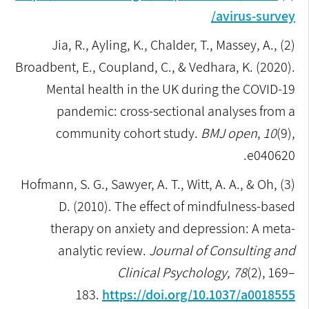
avirus-survey/
Jia, R., Ayling, K., Chalder, T., Massey, A.,
(2)
Broadbent, E., Coupland, C., & Vedhara, K. (2020).
Mental health in the UK during the COVID-19
pandemic: cross-sectional analyses from a
community cohort study.
BMJ open
,
10
(9),
e040620.‏
Hofmann, S. G., Sawyer, A. T., Witt, A. A., & Oh,
(3)
D. (2010). The effect of mindfulness-based
therapy on anxiety and depression: A meta-
analytic review.
Journal of Consulting and
Clinical Psychology, 78
(2), 169–
183.
https://doi.org/10.1037/a0018555