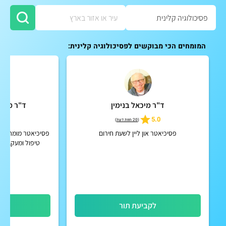
המומחים הכי מבוקשים לפסיכולוגיה קלינית:
ד"ר מיכאל בנימין
ד"ר מיכא
4.9
5.0
(
20 חוות דעת
)
פסיכיאטר און ליין לשעת חירום
פסיכיאטר מומחה מט
טיפול ומעקב מק
הפרעות קשב וריכוז
וכרוניו
לקביעת תור
לק