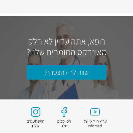
רופא, אתה עדיין לא חלק
מאינדקס המומחים שלנו?
שווה לך להצטרף!
ערוץ הוידאו של
הפייסבוק
האינסטגרם
Infomed
שלנו
שלנו