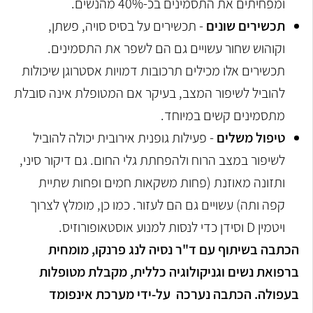
ומפחיתים את התסמינים בכ-40% מהנשים.
תכשירים שונים
- תכשירים על בסיס סויה, פשתן,
וקוהוש שחור עשויים גם הם לשפר את התסמינים.
תכשירים אלו מכילים תרכובות דמויות אסטרוגן שיכולות
להוביל לשיפור המצב, בעיקר אם המטופלת אינה סובלת
מתסמינים קשים במיוחד.
טיפול משלים
- פעילות גופנית אירובית יכולה להוביל
לשיפור במצב הרוח ולהפחתת גלי החום. גם דיקור סיני,
ותזונה מאוזנת (פחות משקאות חמים ופחות שתיית
קפה ותה) עשויים גם הם לעזור. כמו כן, מומלץ לצרוך
ויטמין
D
וסידן כדי לנסות למנוע אוסטאופורוזיס.
הכתבה בשיתוף עם ד"ר נסיה לנג פרנקו, מומחית
ברפואת נשים וגניקולוגיה כללית, מקבלת מטופלות
בעפולה. הכתבה נערכה על-ידי מערכת אינפומד