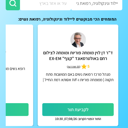
המומחים הכי מבוקשים ליילוד וגינקולוגיה, רפואת נשים:
ד"ר דן לוין מומחה פוריות ומומחה לצילום
ד"ר 
רחם באולטרסאונד "קצף" EX-EM
5.0
5
(
30 חוות דעת
)
רופא נשים מומחה 
מנהל מרכז רפואת נשים באם המושבות פתח
תקווה | ממומחה פוריות ו-IVF אסותא רמת החייל |
אפשרות לקבלת החזר על ייעוץ מחברות הביטוח
הפרטיות
לקביעת תור
לק
התור הפנוי הקרוב: 07/08/26, 10:30