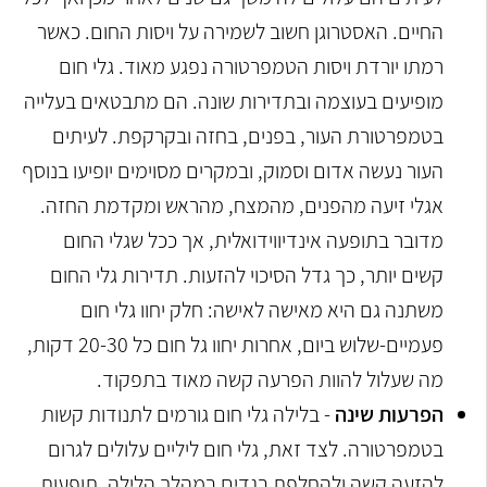
החיים. האסטרוגן חשוב לשמירה על ויסות החום. כאשר
רמתו יורדת ויסות הטמפרטורה נפגע מאוד. גלי חום
מופיעים בעוצמה ובתדירות שונה. הם מתבטאים בעלייה
בטמפרטורת העור, בפנים, בחזה ובקרקפת. לעיתים
העור נעשה אדום וסמוק, ובמקרים מסוימים יופיעו בנוסף
אגלי זיעה מהפנים, מהמצח, מהראש ומקדמת החזה.
מדובר בתופעה אינדיווידואלית, אך ככל שגלי החום
קשים יותר, כך גדל הסיכוי להזעות. תדירות גלי החום
משתנה גם היא מאישה לאישה: חלק יחוו גלי חום
פעמיים-שלוש ביום, אחרות יחוו גל חום כל 20-30 דקות,
מה שעלול להוות הפרעה קשה מאוד בתפקוד.
הפרעות שינה
- בלילה גלי חום גורמים לתנודות קשות
בטמפרטורה. לצד זאת, גלי חום ליליים עלולים לגרום
להזעה קשה ולהחלפת בגדים במהלך הלילה. תופעות