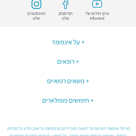
ערוץ הוידאו של
הפייסבוק
האינסטגרם
Infomed
שלנו
שלנו
על אינפומד
רופאים
נושאים רפואיים
חיפושים פופולארים
פורטל אינפומד הינו פורטל רפואה המכיל תכנים בתחומי בריאות, מידע על מחלות,
בדיקות, ניתוחים, תרופות ומונחי רפואה. כל המידע, העזרים והתכנים המופיעים