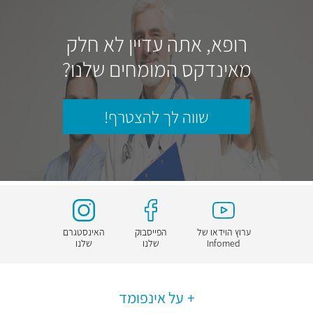
רופא, אתה עדיין לא חלק
מאינדקס המומחים שלנו?
שווה לך להצטרף!
ערוץ הוידאו של
הפייסבוק
האינסטגרם
Infomed
שלנו
שלנו
על אינפומד