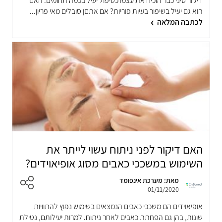
דיקור סיני כבר הוכיח את עצמו כטיפול יעיל בכמה תחומים. האם
הוא גם יעיל בשיפור בעיות פוריות? אם אתםן סובלים מאי פריון...
לכתבה המלאה
האם דיקור לפני ניתוח עשוי לייתר את
השימוש במשככי כאבים מסוג אופיאוידים?
מאת: מערכת אינפומד
01/11/2020
אופיאוידים הם משככי כאבים הנמצאים בשימוש נפוץ להתוויות
שונות, בהן גם הפחתת כאבים לאחר ניתוח. למרות יעילותם, נטילת