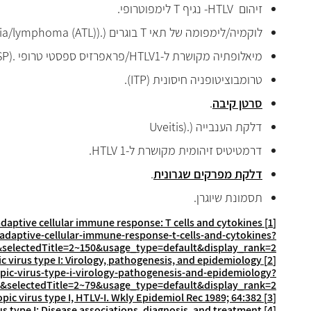
זיהום
HTLV
- נגיף
T
לימפוטרופי.
לוקמיה/לימפומה של תאי
T
בוגרים (
.
)
mia/lymphoma (ATL)
מיאלופתיה מקושרת ל-
HTLV1
/פראפרזיס ספסטי טרופי
.
SP)
טרומבוציטופניה חיסונית (
ITP
).
סרטן קיבה
.
דלקת הענבייה (
).
Uveitis
דרמטיטיס זיהומית מקושרת ל-
HTLV 1
.
דלקת מפרקים שגרונית
.
תסמונת שיוגרן.
daptive cellular immune response: T cells and cytokines
UPTODATE
[1]
adaptive-cellular-immune-response-t-cells-and-cytokines?
&selectedTitle=2~150&usage_type=default&display_rank=2
virus type I: Virology, pathogenesis, and epidemiology
UPTODATE-
[2]
ic-virus-type-i-virology-pathogenesis-and-epidemiology?
&selectedTitle=2~79&usage_type=default&display_rank=2
c virus type I, HTLV-I. Wkly Epidemiol Rec 1989; 64:382.
[3]
 type I: Disease associations, diagnosis, and treatment
UPTODATE-
[4]