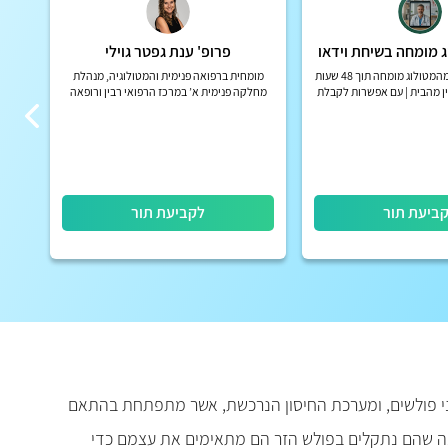
ג מומחה בשיחת וידאו
פרופ' ענת גפטר גוילי
חוות דעת מהירה מהמטולוג מומחה תוך 48 שעות
מומחית ברפואה פנימית והמטולוגיה, מנהלת
ליין מהבית | עם אפשרות לקבלת
מחלקה פנימית א’ במרכז הרפואי רבין ורופאה
רות הביטוח הפרטיות
בכירה במכון להמטולוגיה של מרכז דוידוף לסרטן
במרכז הרפואי רבין
ביעת תור
לקביעת תור
פני פולשים, ומערכת החיסון הנרכשת, אשר מתפתחת בהתאם
ונה שהם נתקלים בפולש הזר הם מתאימים את עצמם כדי