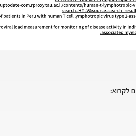
ptodate-com.rproxy.tau.ac.il/contents/human-t-lymphotropic-vi
search=HTLV&source=search_result
s of patients in Peru with human T cell lymphotropic virus type 1-ass
roviral load measurement for monitoring of disease activity in ind
associated myelo
 לקרוא: