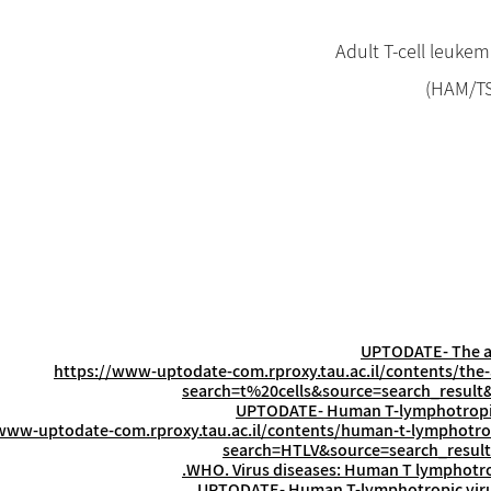
Adult T-cell leuke
(HAM/T
-
The a
https://www-uptodate-com.rproxy.tau.ac.il/contents/the-
search=t%20cells&source=search_result
Human T-lymphotropic 
www-uptodate-com.rproxy.tau.ac.il/contents/human-t-lymphotrop
search=HTLV&source=search_result
WHO. Virus diseases: Human T lymphotropi
Human T-lymphotropic virus