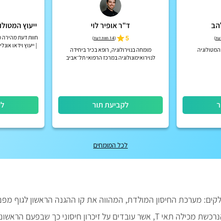
הב
ד"ר אופיר לוי
ייעוץ המטולו
5
)
(
14 חוות דעת
)
| ייעוץ וידאו אונ
המטולוגיה
מומחה בנוירולוגיה, רופא בכיר ביחידה
החזר מחב
לנוירואימונולוגיה במרכז הרפואי תל־אביב
(איכילוב)
ר
לקביעת תור
לק
לכל המומחים
לקים: מערכת החיסון המולדת, המהווה את קו ההגנה הראשון לגוף מ
 הנרכשת מכילה תאי
T
, אשר עובדים על זיכרון חיסוני כך שבפעם הראש