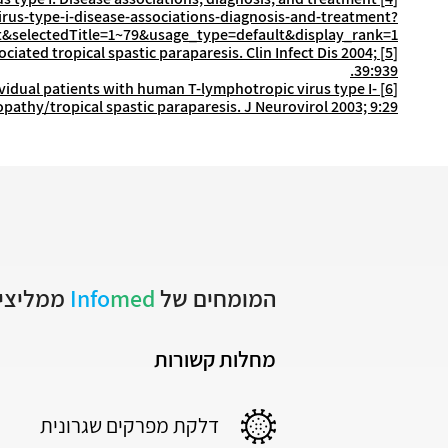
rus-type-i-disease-associations-diagnosis-and-treatment?
&selectedTitle=1~79&usage_type=default&display_rank=1
ociated tropical spastic paraparesis. Clin Infect Dis 2004;
[5]
39:939.
ividual patients with human T-lymphotropic virus type I-
[6]
pathy/tropical spastic paraparesis. J Neurovirol 2003; 9:29.
המומחים של
med
Info
ממליצים
מחלות קשורות
דלקת מפרקים שגרונית