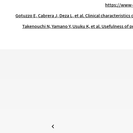
https://www-u
Gotuzzo E, Cabrera J, Deza L, et al. Clinical characteristic
Takenouchi N, Yamano Y, Usuku K, et al. Usefulness of p