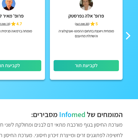
פרופ' אלה נפרסטק
פרופ' מאיר ל
4.7
5
(
30 חוות דעת
)
(
14 חוות דעת
מומחית ויועצת בתחום ההמטו-אונקולוגיה
מומחה ברפואה פנימית ו
והשתלת מח עצם
לקביעת תור
לקביעת תו
המומחים של
med
Info
מסבירים:
מערכת החיסון בגוף מורכבת מתאי דם לבנים ומחולקת לשני ח
לחשיפה לפתוגנים זרים ומייצרת זיכרון חיסוני. מערכת החיסון