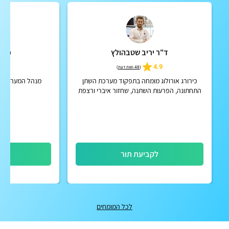
ד"ר יריב שטבהולץ
פרופ
4.9
4.9
(
48 חוות דעת
)
כירורג אורולוג מומחה בתפקוד מערכת השתן
מנהל המערך לאור
התחתונה, הפרעות השתנה, שחזור איברי ורצפת
אגן
לקביעת תור
לק
לכל המומחים