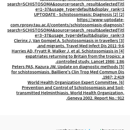
search=SCHISTOSOMA&source=search_result&selectedTitl
e=1~37&usage_type=default&display_rank=1
-
Schistosomiasis: Diagnosis
UPTODATE
[2]
[2]
https://www-uptodate-
com.rproxy.tau.ac.il/contents/schistosomiasis-diagnosis?
search=SCHISTOSOMA&source=search_result&selectedTitl
e=3~37&usage_type=default&display_rank=3
Clerinx J, Van Gompel A. Schistosomiasis in travellers
[3]
and migrants. Travel Med Infect Dis 2011; 9:6.
Harries AD, Fryatt R, Walker J, et al. Schistosomiasis in
[4]
expatriates returning to Britain from the tropics: a
controlled study. Lancet 1986; 1:86.
Peters PAS, Kazura JW. Update on diagnostic methods
[5]
for schistosomiasis. Bailliere's Clin Trop Med Commun Dis
1987; 2:419.
World Health Organization Expert Committee.
[6]
Prevention and Control of Schistosomiasis and Soil-
transmitted Helminthiasis. World Health Organization,
Geneva 2002. Report No.: 912.