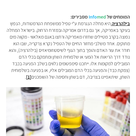
המומחים של
med
Info
מסבירים:
בילהרציה
היא מחלה הנגרמת ע"י טפיל ממשפחת הטרמטודות, הנפוץ
בעיקר באפריקה, אך גם בדרום אמריקה ובמזרח הרחוק. בישראל המחלה
נפוצה בקרב מטיילים שחזרו מאפריקה ורחצו באגם מאלאווי - מקווה מים
מתוקים. אחד משלבי מחזור החיים של הטפיל נקרא צרקריה, שבו הוא
חודר את עור האדם והופך בתוך הגוף לשיסטוזומיאזיס (בילהרציה), והוא
נודד דרך הריאות אל המעי או שלפוחית השתן ומתמקם בכלי הדם
המובילים למקומות אלו. ייתכנו סימפטומים נלווים בשלב הפגיעה בכבד
(צמקת כבד) והפגיעה בכלי הדם המובילים אליו, או בפגיעה בשלפוחית
השתן, שיתאפיינו בצריבה, דם בשתן וחסימה של השופכנים
[1]
.