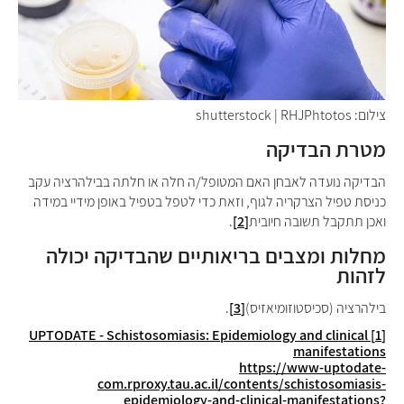
צילום: shutterstock | RHJPhtotos
מטרת הבדיקה
הבדיקה נועדה לאבחן האם המטופל/ה חלה או חלתה בבילהרציה עקב
כניסת טפיל הצרקריה לגוף, וזאת כדי לטפל בטפיל באופן מידיי במידה
ואכן תתקבל תשובה חיובית
[2]
.
מחלות ומצבים בריאותיים שהבדיקה יכולה
לזהות
בילהרציה (סכיסטוזומיאזיס)
[3]
.
-
Schistosomiasis: Epidemiology and clinical
UPTODATE
[1]
manifestations
https://www-uptodate-
com.rproxy.tau.ac.il/contents/schistosomiasis-
epidemiology-and-clinical-manifestations?