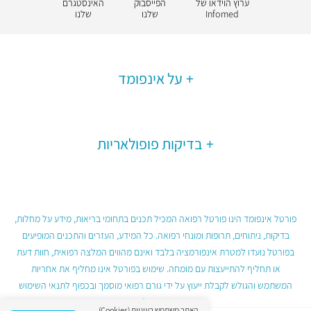
ערוץ הוידאו של
הפייסבוק
האינסטגרם
Infomed
שלנו
שלנו
על אינפומד
בדיקות פופולאריות
פורטל אינפומד הינו פורטל רפואה המכיל תכנים בתחומי בריאות, מידע על מחלות,
בדיקות, ניתוחים, תרופות ומונחי רפואה. כל המידע, העזרים והתכנים המופיעים
בפורטל נועדו למטרת אינפורמציה בלבד ואינם מהווים המלצה רפואית, חוות דעת
או תחליף להתייעצות עם מומחה. שימוש בפורטל אינו מחליף את אחריות
המשתמש והגולש לקבלת ייעוץ על ידי גורם רפואי מוסמך ובכפוף לתנאי השימוש
בפורטל.
האתר משתמש בעוגיות (Cookies)