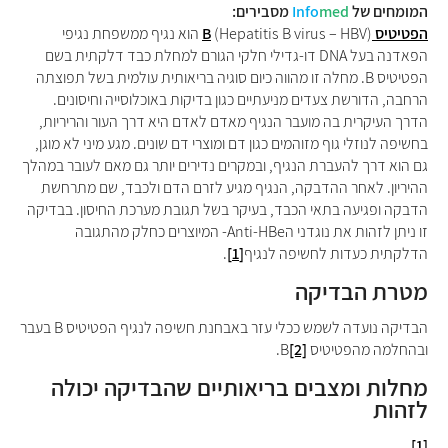
המומחים של
med
Info
מסבירים:
הפטיטיס
Hepatitis B virus – HBV
(
B
) הוא נגיף ממשפחת נגיפי
הפאדנה בעל
DNA
דו-גדילי חלקי הגורם למחלת כבד דלקתית בשם
הפטיטיס
B
. מחלה זו מהווה כיום סוגיה בריאותית עולמית בשל תפוצתה
הרחבה, הדורשת צעדים מניעתיים כגון בדיקות באוכלוסייה וחיסונים.
הדרך העיקרית בה מועבר הנגיף מאדם לאדם היא דרך העור והריריות,
בחשיפה לנוזלי גוף מזוהמים כגון דם ומוצרי דם שונים. מגע מיני לא מוגן,
גם הוא דרך להעברת הנגיף, ובמקרים נדירים יותר גם מאם לעובר במהלך
ההיריון. לאחר ההדבקה, הנגיף מגיע לזרם הדם ולכבד, שם מתרחשת
הדבקה ופגיעה בתאי הכבד, בעיקר בשל תגובת מערכת החיסון. בבדיקה
זו ניתן לזהות את נוגדני ה
Anti-HBe-
המיוצרים כחלק מהתגובה
הדלקתית כעדות לחשיפה לנגיף
[1]
.
מטרת הבדיקה
הבדיקה נועדה לשמש ככלי עזר באבחנת חשיפה לנגיף הפטיטיס
B
בעבר
ובהחלמה מהפטיטיס
[2]
B
.
מחלות ומצבים בריאותיים שהבדיקה יכולה
לזהות
[1]