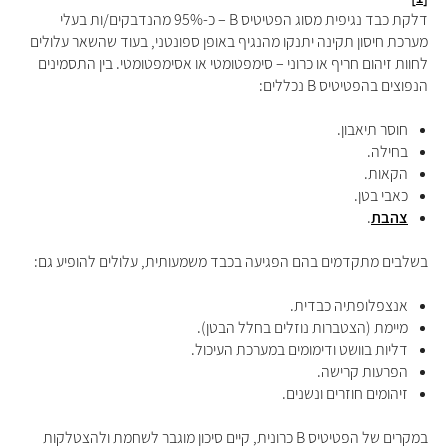
דלקת כבד נגיפית מסוג הפטיטיס
B
– כ-95% מהנדבקים/ות בעלי
מערכת חיסון תקינה יתנקו מהנגיף באופן ספונטני, בעוד שהשאר עלולים
לחוות זיהום חריף או כרוני – סימפטומטי או אסימפטומטי. בין התסמינים
הנפוצים בהפטיטיס
B
נכללים:
חוסר תיאבון.
בחילה.
הקאות.
כאבי בטן.
צהבת
.
בשלבים מתקדמים בהם הפגיעה בכבד משמעותית, עלולים להופיע גם:
אנצפלופתיה כבדית.
מיימת (הצטברות נוזלים בחלל הבטן).
דליות בוושט ודימומים במערכת העיכול.
הפרעות קרישה.
זיהומים חוזרים ונשנים.
במקרים של הפטיטיס
B
כרונית, קיים סיכון מוגבר לשחמת ולהצטלקות