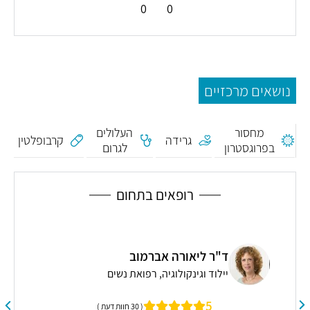
0
0
נושאים מרכזיים
אבחון
נגיפים
מחסור
העלולים
גרידה
קרבופלטין
בפרוגסטרון
לגרום
למומים
בעובר
רופאים בתחום
ד"ר ליאורה אברמוב
יילוד וגינקולוגיה, רפואת נשים
5
( 30 חוות דעת )