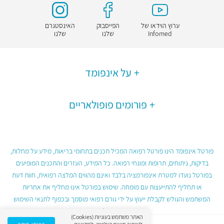
ערוץ הוידאו של
הפייסבוק
האינסטגרם
Infomed
שלנו
שלנו
על אינפומד
פורומים פופולאריים
פורטל אינפומד הינו פורטל רפואה המכיל תכנים בתחומי בריאות, מידע על מחלות,
בדיקות, ניתוחים, תרופות ומונחי רפואה. כל המידע, העזרים והתכנים המופיעים
בפורטל נועדו למטרת אינפורמציה בלבד ואינם מהווים המלצה רפואית, חוות דעת
או תחליף להתייעצות עם מומחה. שימוש בפורטל אינו מחליף את אחריות
המשתמש והגולש לקבלת ייעוץ על ידי גורם רפואי מוסמך ובכפוף לתנאי השימוש
בפורטל.
האתר משתמש בעוגיות (Cookies)